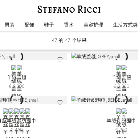
围巾
男装
配饰
鞋子
香水
美容护理
生活方式类
47
的 47 个结果
GREY
BEIGE
GREY
GREEN
羊绒盖毯
羊绒盖毯
€ 2.300
€ 2.300
WHITE
BLACK
BLUE 7442-5149
BLUE 7442-5328
BLUE 7442-5400
BEIGE
GREEN
真丝羊绒混纺围巾
羊绒针织围巾
€ 450
€ 950