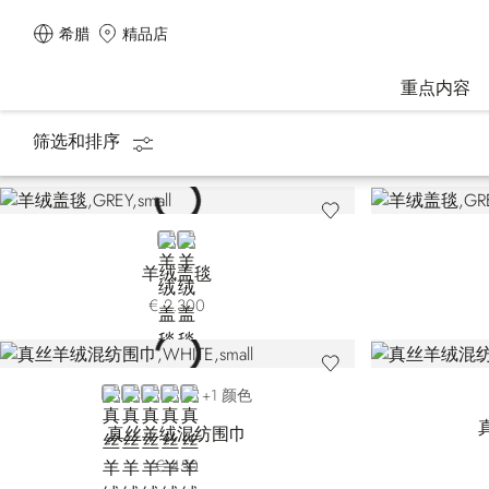
希腊
精品店
重点内容
筛选和排序
主页
配饰
围巾
GREY
BROWN
羊绒盖毯
€ 2.300
WHITE
BLACK
BLUE 7442-5149
BLUE 7442-5328
BLUE 7442-5400
+1 颜色
真丝羊绒混纺围巾
€ 450