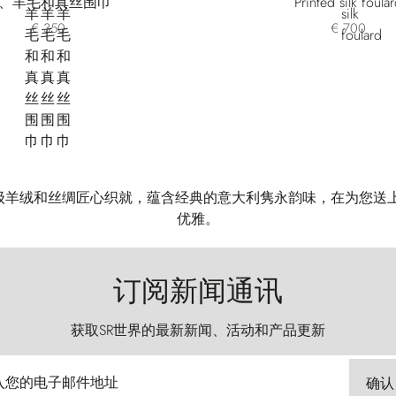
、羊毛和真丝围巾
Printed silk foula
€ 350
€ 700
 围巾采用顶级羊绒和丝绸匠心织就，蕴含经典的意大利隽永韵味，在为
优雅。
订阅新闻通讯
获取SR世界的最新新闻、活动和产品更新
入您的电子邮件地址
确认