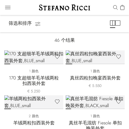
夹克
筛选和排序
46
个结果
1 颜色
1 颜色
170 支超细羊毛羊绒两粒
真丝四粒扣晚宴西装外套
扣西装外套
€ 5.550
€ 5.250
2 颜色
1 颜色
羊绒两粒扣西装外套
真丝羊毛混纺 Fiesole 单扣
晚装外套