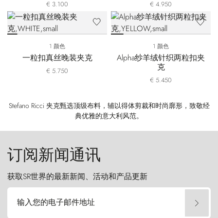
€ 3.100
€ 4.950
1 颜色
1 颜色
一粒扣真丝晚装夹克
Alpha纱羊绒针织两粒扣夹
克
€ 5.750
€ 5.450
Stefano Ricci 夹克甄选顶级布料，辅以得体剪裁和时尚廓形，致敬经
典优雅的意大利风范。
订阅新闻通讯
获取SR世界的最新新闻、活动和产品更新
输入您的电子邮件地址