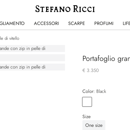
IGLIAMENTO
ACCESSORI
SCARPE
PROFUMI
LIF
e di vitello
Portafoglio gran
€ 3.350
Color:
black
Color
BLACK
Size
One size