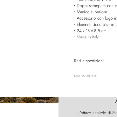
Doppi scomparti con ch
Manico superiore
Accessorio con logo in
Elementi decorativi in p
24 x 18 x 8,5 cm
Made in Italy
Resi e spedizioni
SKU: PP315RRP-MR
L'ottavo capitolo di St