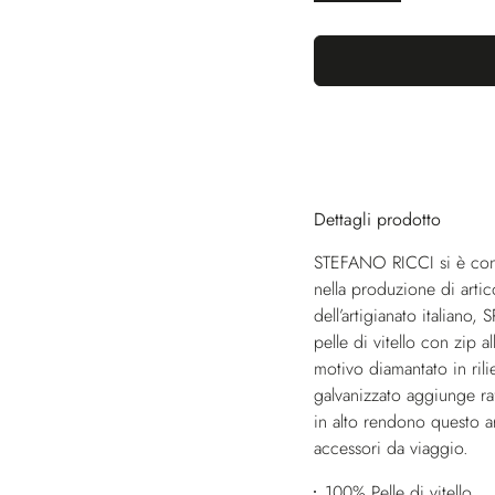
Dettagli prodotto
STEFANO RICCI si è conqu
nella produzione di arti
dell’artigianato italiano
pelle di vitello con zip a
motivo diamantato in rili
galvanizzato aggiunge raf
in alto rendono questo ar
accessori da viaggio.
100% Pelle di vitello