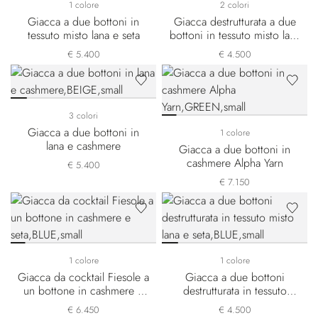
1 colore
2 colori
Giacca a due bottoni in
Giacca destrutturata a due
tessuto misto lana e seta
bottoni in tessuto misto lana
e seta
€ 5.400
€ 4.500
3 colori
Giacca a due bottoni in
1 colore
lana e cashmere
Giacca a due bottoni in
cashmere Alpha Yarn
€ 5.400
€ 7.150
1 colore
1 colore
Giacca da cocktail Fiesole a
Giacca a due bottoni
un bottone in cashmere e
destrutturata in tessuto
seta
misto lana e seta
€ 6.450
€ 4.500