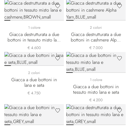
1 colore
2 colori
Giacca destrutturata a due
Giacca destrutturata a due
bottoni in tessuto misto lana
bottoni in cashmere Alpha
e cashmere
Yarn
€ 4.600
€ 7.000
2 colori
Giacca a due bottoni in
1 colore
lana e seta
Giacca a due bottoni in
tessuto misto lana e seta
€ 4.750
€ 4.200