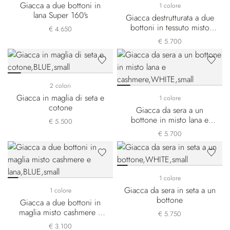
Giacca a due bottoni in
1 colore
lana Super 160's
Giacca destrutturata a due
bottoni in tessuto misto
€ 4.650
cashmere e seta
€ 5.700
2 colori
Giacca in maglia di seta e
1 colore
cotone
Giacca da sera a un
bottone in misto lana e
€ 5.500
cashmere
€ 5.700
1 colore
Giacca da sera in seta a un
1 colore
bottone
Giacca a due bottoni in
maglia misto cashmere e
€ 5.750
lana
€ 3.100