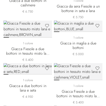
Giacca a due bottoni in
1 colore
cashmere
Giacca da sera Fiesole a un
bottone in seta e lana
€ 6.750
€ 5.750
1 colore
Giacca in maglia a due
1 colore
bottoni
Giacca Fiesole a due
bottoni in tessuto misto lana
€ 5.000
e cashmere
€ 5.400
1 colore
Giacca a due bottoni in
1 colore
lana e seta
Giacca Fiesole a due
bottoni in tessuto misto lana
€ 4.950
e cashmere
€ 5.400