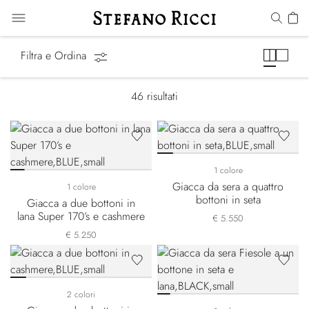
Giacche
Filtra e Ordina
46
risultati
1 colore
Giacca da sera a quattro
1 colore
bottoni in seta
Giacca a due bottoni in
lana Super 170’s e cashmere
€ 5.550
€ 5.250
2 colori