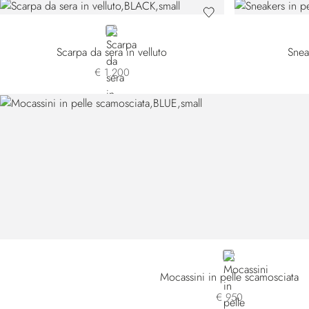
BLACK
Scarpa da sera in velluto
Sneak
€ 1.200
BLUE
Mocassini in pelle scamosciata
€ 950