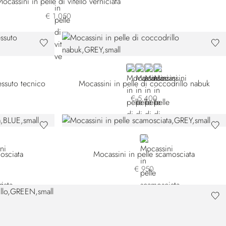
ocassini in pelle di vitello verniciata
€ 1.050
GREY
BROWN CN-M019
BROWN CN-M003
BLACK
tessuto tecnico
Mocassini in pelle di coccodrillo nabuk
€ 5.400
-B049
N
GREY
osciata
Mocassini in pelle scamosciata
€ 950