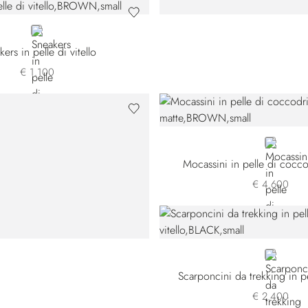
BROWN
ers in pelle di vitello
€ 1.100
BROWN
Mocassini in pelle di cocco
€ 4.600
BLACK
Scarponcini da trekking in pel
€ 2.400