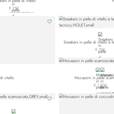
ers in pelle di vitello
M
€ 950
VIOLET
Sneakers in pelle di vitello e 
€ 950
TS-M083
BLUE SDP
BROW
i vitello
Mocassini in pelle scam
€ 1.200
GREY