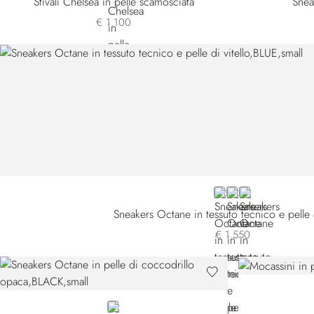
Stivali Chelsea in pelle scamosciata
Sneak
€ 1.100
BLUE
BEIGE
BROWN SNWY
Sneakers Octane in tessuto tecnico e pelle d
€ 1.550
BLACK