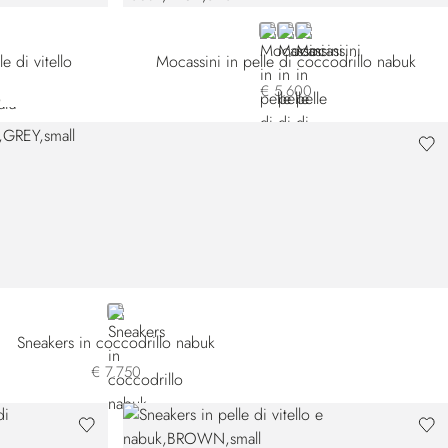
BLUE
GREY
WHITE
e di vitello
Mocassini in pelle di coccodrillo nabuk
€ 5.600
GREY
Sneakers in coccodrillo nabuk
€ 7.750