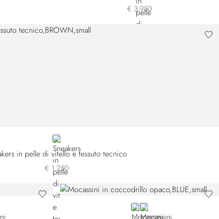
€ 3.950
BROWN
kers in pelle di vitello e tessuto tecnico
€ 1.250
BLUE
BLACK