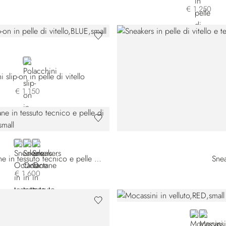
€ 1.250
BLUE
i slip-on in pelle di vitello
€ 1.150
BROWN TSWYSN-MM33
BROWN TSWYSN-MM34
BLACK
Sneakers Octane in tessuto tecnico e pelle di vitello
Snea
€ 1.600
RED
BLACK