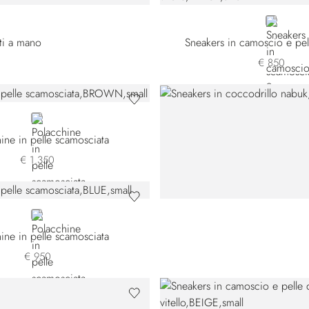
BLACK
ati a mano
Sneakers in camoscio e pell
€ 850
BROWN
ine in pelle scamosciata
€ 1.350
BLUE
ine in pelle scamosciata
€ 950