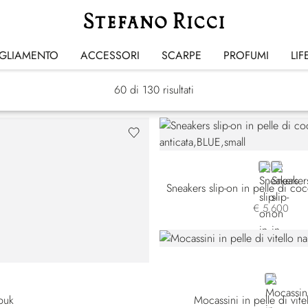
Scarpe
IGLIAMENTO
ACCESSORI
SCARPE
PROFUMI
LIF
60
di 130 risultati
BLUE CA-
GREEN
€ 5.600
BLUE
abuk
Mocassini in pelle di vit