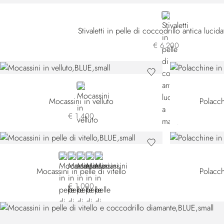
BLUE
Stivaletti in pelle di coccodrillo antica lucid
€ 6.200
BLUE
Mocassini in velluto
Polacch
€ 1.400
BLUE
BROWN DR-M010
BROWN DR-M019
RED
GREEN
Mocassini in pelle di vitello
Polacch
€ 1.000