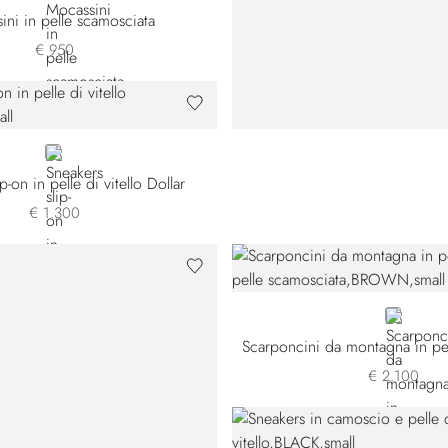
ini in pelle scamosciata
€ 950
BEIGE
p-on in pelle di vitello Dollar
€ 1.300
BROWN
€ 2.100