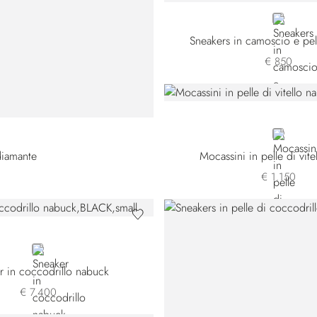
BEIGE
Sneakers in camoscio e pell
€ 850
BLUE
 diamante
Mocassini in pelle di vit
€ 1.150
BLACK
r in coccodrillo nabuck
€ 7.400