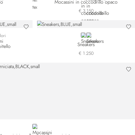
to
Mocassini in coccodrillo opaco
€ 3.150
77
BLUE
BROWN
lori
Sneakers
itello
€ 1.250
BLACK