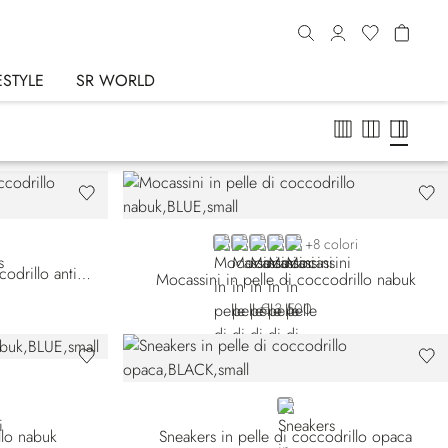
ESTYLE
SR WORLD
B013
BLUE CN-B013
BLUE CN-B049
GREY CN-G021
GREY CN-G028
BEIGE CN-M027
+8 colori
Sneakers slip-on in pelle di coccodrillo anticata
Mocassini in pelle di coccodrillo nabuk
€ 3.500
BLACK
ello nabuk
Sneakers in pelle di coccodrillo opaca