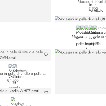
Mocassini in vellu
€ 900
BLUE NPS-B012
BLUE NPS-B039
BLUE NPS-B0
BROWN
BEIGE
+6 co
Mocassini in pelle di v
€ 1.100
BROWN
BLACK
Sneakers Octane in pelle di vitello e pelle scamosciata
€ 1.650
WHITE