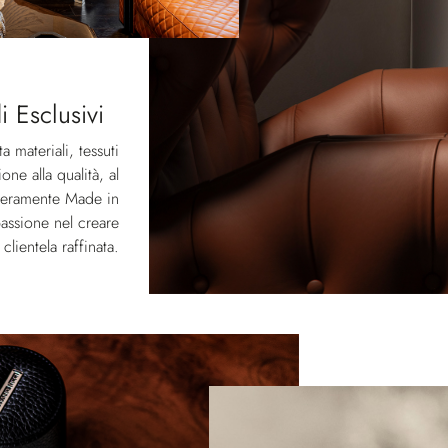
i Esclusivi
 materiali, tessuti
one alla qualità, al
Interamente Made in
passione nel creare
lientela raffinata.