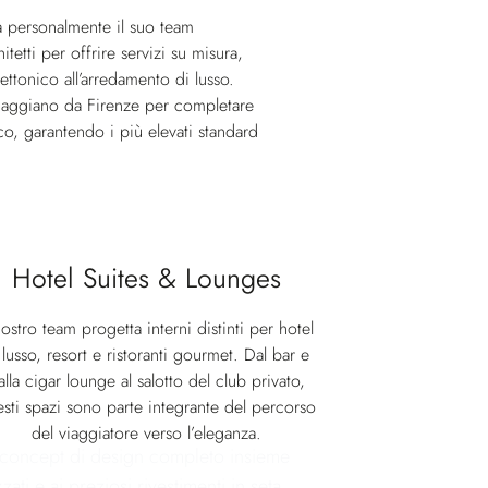
a personalmente il suo team
itetti per offrire servizi su misura,
ettonico all’arredamento di lusso.
 viaggiano da Firenze per completare
oco, garantendo i più elevati standard
Hotel Suites & Lounges
nostro team progetta interni distinti per hotel
 lusso, resort e ristoranti gourmet. Dal bar e
alla cigar lounge al salotto del club privato,
sti spazi sono parte integrante del percorso
del viaggiatore verso l’eleganza.
 un concept di design completo insieme
zati e ai preziosi rivestimenti in seta.