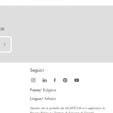
 SR
Seguici
Paese/
Bulgaria
Lingua/
Italiano
Questo sito è protetto da reCAPTCHA e si applicano la
Privacy Policy
e i
Termini di Servizio
di Google.