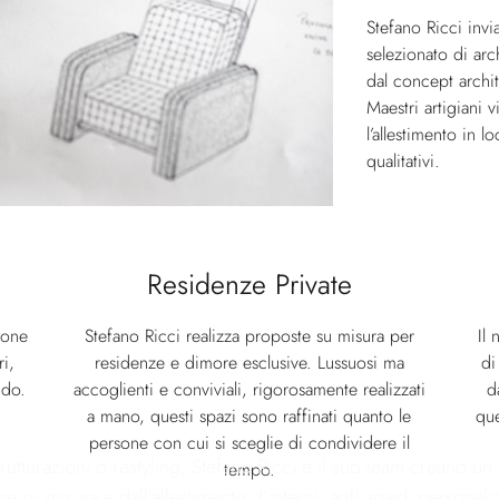
Stefano Ricci invi
selezionato di arch
dal concept archit
Maestri artigiani
l’allestimento in l
qualitativi.
Residenze Private
pone
Stefano Ricci realizza proposte su misura per
Il 
ri,
residenze e dimore esclusive. Lussuosi ma
di
ndo.
accoglienti e conviviali, rigorosamente realizzati
d
a mano, questi spazi sono raffinati quanto le
que
persone con cui si sceglie di condividere il
istrutturazioni o restyling, Stefano Ricci e il suo team creano
tempo.
che su misura e dall’allestimento d’interni, agli arredi personaliz