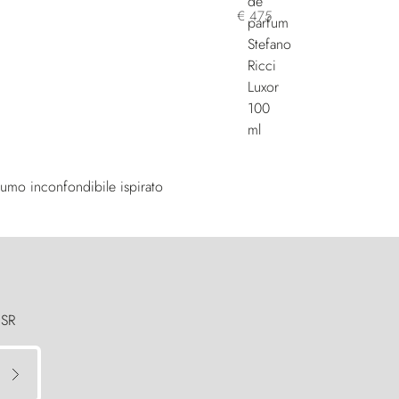
€ 475
fumo inconfondibile ispirato
 SR