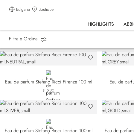
Bulgaria
Boutique
HIGHLIGHTS
ABB
Filtra e Ordina
Homepage
Profumi
Cities of the World
NEUTRAL
Eau de parfum Stefano Ricci Firenze 100 ml
Eau de parfu
€ 390
SILVER
Eau de parfum Stefano Ricci London 100 ml