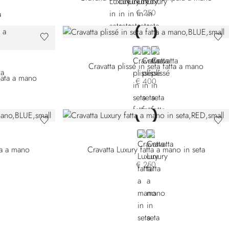
€ 250
BLUE 57007-002
RED
BLUE 57007-011
-002
026-003
N
Cravatta plissé in seta fatta a mano
pata a mano
€ 400
E
RED
GREEN
tta a mano
Cravatta Luxury fatta a mano in seta
€ 250