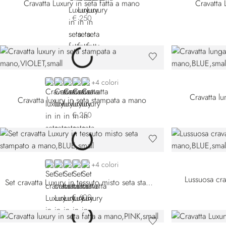
Cravatta Luxury in seta fatta a mano
Cravatta 
€ 250
VIOLET
BLUE 57026-002
BLUE 57026-003
BLUE 57026-004
BLUE 57026-005
+4 colori
Cravatta l
Cravatta luxury in seta stampata a mano
€ 250
BLUE 51500-001
PINK
BLUE 51500-003
RED
ORANGE
+4 colori
Lussuosa cra
Set cravatta Luxury in tessuto misto seta stampato a mano
€ 600