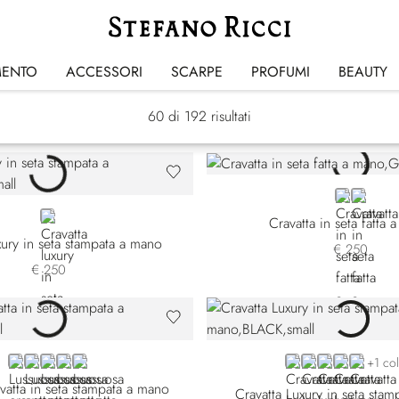
Cravatte
MENTO
ACCESSORI
SCARPE
PROFUMI
BEAUTY
60
di 192 risultati
GREY
BLACK
GREEN
Cravatta in seta fatta 
xury in seta stampata a mano
€ 250
€ 250
BLUE 57001-001
GREEN
ORANGE
PINK
GOLD
BLACK
RED
BLUE 57009-
BLUE 5700
PINK
+1 co
vatta in seta stampata a mano
Cravatta Luxury in seta sta