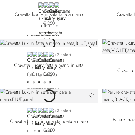
PINK
BLUE 58010-004
BLUE 58010-005
BLUE 58010-006
Cravatta luxury in seta fatta a mano
Cravatta 
€ 250
BLUE 51080-002
BLUE 51080-003
BLUE 51080-004
BLUE 51080-005
RED
+2 colori
Cravatta Luxury fatta a mano in seta
Cravatta 
€ 250
BLUE 57013-001
BLUE 57013-002
ORANGE
RED
BLUE 57013-007
+3 colori
Parure crav
Cravatta Luxury in seta stampata a mano
€ 250