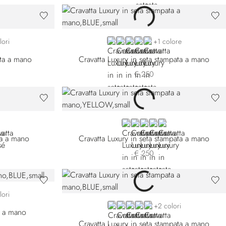
-006
02-008
BLUE 57002-001
PINK
RED
BLUE 57002-010
BLUE 57002-012
lori
+1 colore
ata a mano
Cravatta Luxury in seta stampata a mano
€ 250
-006
009-009
LLOW
YELLOW
BLUE 57018-005
BLUE 57018-006
BLUE 57018-009
VIOLET
tta a mano
Cravatta Luxury in seta stampata a mano
€ 250
7
6-012
lori
BLUE 57014-001
ORANGE
RED 57014-006
BLACK
BLUE 57014-009
+2 colori
a a mano
Cravatta Luxury in seta stampata a mano