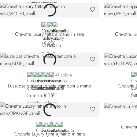
VIOLET
BLACK
BLUE 58025-008
Cravatta luxury fatta a mano in seta
Cravatta l
€ 250
BLUE 57020-001
BLUE 57020-004
BLUE 57020-006
RED
BLACK
YE
+1 colore
Lussuosa cravatta in seta stampata a mano
Cravatta 
€ 250
ORANGE
RED
BLUE 51081-011
VIOLET
GREEN
Cravatt
Cravatta Luxury fatta a mano in seta