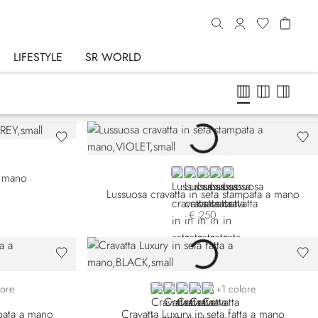
LIFESTYLE
SR WORLD
VIOLET
BLUE 57007-002
RED
ORANGE
BLUE 57007-011
a mano
Lussuosa cravatta in seta stampata a mano
€ 250
006
9-009
BLACK
BLUE
RED
VIOLET
GOLD
lore
+1 colore
mpata a mano
Cravatta Luxury in seta fatta a mano