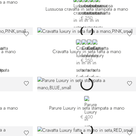
VIOLET
BLUE 57017-003
BLUE 57017-004
ORANGE
RED
tta a mano
Lussuosa cravatta in seta stampata a mano
€ 250
-006
04-007
GE
PINK
VIOLET 58005-004
BLUE
VIOLET 58005-008
a a mano
Cravatta luxury in seta fatta a mano
€ 250
082-002
57082-007
BLUE
tta a mano
Parure Luxury in seta stampata a mano
€ 400