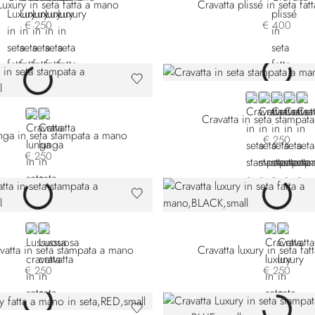
Luxury in seta fatta a mano
Cravatta plissé in seta fa
€ 250
€ 400
PINK
BLUE 51504
BLUE 515
RED
BEI
BLUE
VIOLET
Cravatta in seta stampat
unga in seta stampata a mano
€ 250
€ 250
BLUE
RED
BLACK 57
BLACK 
vatta in seta stampata a mano
Cravatta luxury in seta fa
€ 250
€ 250