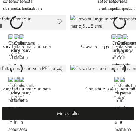
€ 250
VIOLET
BLUE
YELLOW
BLUE 57026
BLUE 57
GREE
luxury fatta a mano in seta
Cravatta lunga in seta stam
€ 250
€ 250
RED
ORANGE
BLUE 58032-009
BLUE
ORANG
luxury fatta a mano in seta
Cravatta plissé in seta fa
€ 250
€ 400
Mostra altri