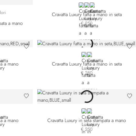
RED
YELLOW
WHITE
3
006
57025-008
lori
Cravatta Luxury fatta a mano in seta
mpata a mano
€ 250
LET
BLUE 51040-006
BLUE 51040-013
tta a mano
Cravatta Luxury fatta a mano in seta
€ 250
-002
58011-006
LD
BLUE 47027-002
BLUE 47027-010
tta a mano
Cravatta Luxury in seta stampata a mano
€ 250