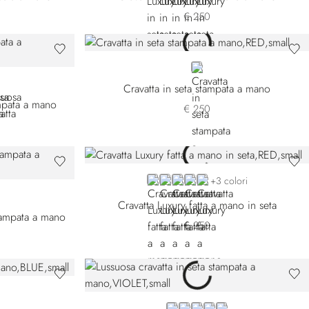
€ 250
RED
01
-003
7012-005
T 57012-007
Cravatta in seta stampata a mano
ampata a mano
€ 250
RED 51082-004
YELLOW 51082-005
RED 51082-006
BLUE 51082-007
ORANGE
+3 colori
Cravatta Luxury fatta a mano in seta
stampata a mano
€ 250