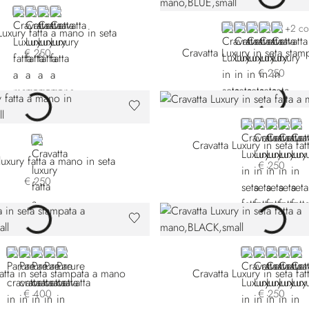
RED
BLUE 51000-007
PINK
BLUE 51000-012
BLUE 57025-002
BLUE 57025-00
BLUE 57025-
ORANGE
BLACK 
+2 co
Luxury fatta a mano in seta
Cravatta Luxury in seta sta
€ 250
€ 250
RED
ORANGE
GREEN
PINK
VIO
VIOLET
Cravatta Luxury in seta fa
luxury fatta a mano in seta
€ 250
€ 250
BLACK 57101-001
BLACK 57101-002
BLUE 57101-005
BLACK 57101-006
BLUE 57101-007
BLACK
BLUE 58011
VIOLET
BLUE 
GO
atta in seta stampata a mano
Cravatta Luxury in seta fa
€ 400
€ 250