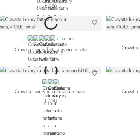
€ 250
VIOLET
PINK
RED 51083-008
RED 51083-009
ORANGE
+1 colore
Cravatta 
Cravatta Luxury fatta a mano in seta
€ 250
BLUE 58026-001
BLUE 58026-007
RED
Cravatta Luxury in seta fatta a mano
Cravatta 
€ 250