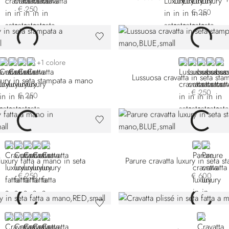
€ 250
€ 250
UE 57011-001
BLUE 57011-003
BLUE 57011-006
BLACK
ORANGE
BLUE 57012-0
BLUE 57012
VIOLET 5
VIOLE
RED
+1 colore
Lussuosa cravatta in seta st
xury in seta stampata a mano
€ 250
€ 250
BROWN
VIOLET 58002-002
BLUE
VIOLET 58002-007
BLACK
BLUE
RED
luxury fatta a mano in seta
Parure cravatta luxury in seta 
€ 250
€ 600
RED
BLUE 58202-003
VIOLET
YELLOW
BLUE 58202-007
BLUE