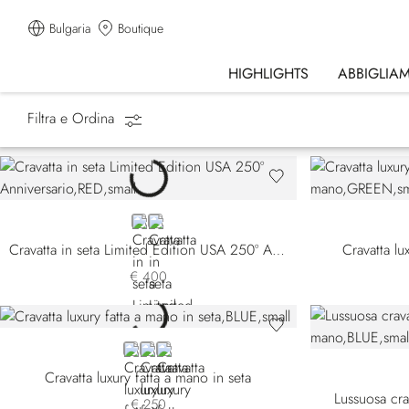
Bulgaria
Boutique
HIGHLIGHTS
ABBIGLIA
Filtra e Ordina
Homepage
Accessori
Cravatte
RED
BLUE
Cravatta in seta Limited Edition USA 250º Anniversario
Cravatta lu
€ 400
BLUE 58000-002
PINK
BLUE 58000-005
Cravatta luxury fatta a mano in seta
Lussuosa cra
€ 250