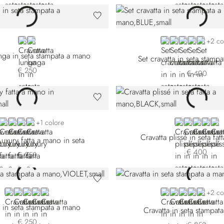
RED
BLACK
BLUE 51102-004
RED 51102-005
BLACK 51102
BLACK 511
GREEN
+2 co
unga in seta stampata a mano
Set cravatta in seta stamp
€ 250
€ 400
LLOW 51043-002
BLUE 51043-003
BLUE 51043-006
VIOLET
BLUE 51043-009
BLACK
BLUE 57009
BLUE 57
PINK
YE
+1 colore
Cravatta plissé in seta fa
Luxury fatta a mano in seta
€ 400
€ 250
VIOLET
BLUE 51505-005
RED
BLUE 51505-011
YELLOW
BLUE 51506-005
BLUE 51506-00
PINK
BLUE 5150
GREEN
+2 co
a in seta stampata a mano
Cravatta in seta stampat
€ 250