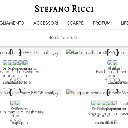
Sciarpe
IGLIAMENTO
ACCESSORI
SCARPE
PROFUMI
LIF
46
di 46 risultati
WHITE
BLACK
BLUE 7442-5149
BLUE 7442-5328
BLUE 7442-5400
GREY
BROW
rpa in seta e cashmere
Plaid in cashmer
€ 450
€ 2.300
BEIGE
GREEN
WHITE
BLACK
BLUE 7442-5
BLUE 7442
BLUE 74
+1 co
a in maglia di cashmere
Sciarpa in seta e cas
€ 950
€ 450