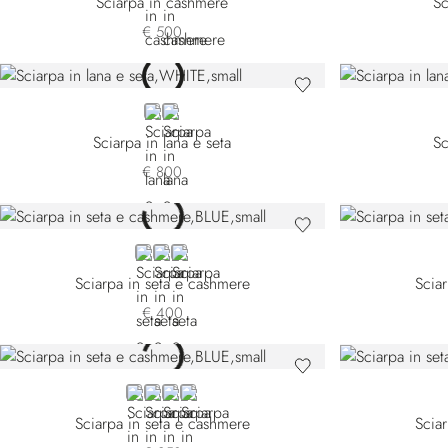
Sciarpa in cashmere
Sc
€ 500
WHITE
YELLOW
Sciarpa in lana e seta
Sc
€ 800
BLUE
BEIGE
YELLOW
Sciarpa in seta e cashmere
Scia
€ 400
BLUE 7442-3156
YELLOW
BLUE 7442-5189
BEIGE
Sciarpa in seta e cashmere
Scia