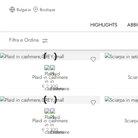
Bulgaria
Boutique
HIGHLIGHTS
ABB
Filtra e Ordina
Homepage
Accessori
Sciarpe
GREY
GREEN
Plaid in cashmere
Scia
€ 2.300
GREY
BEIGE
Plaid in cashmere
Sciarp
€ 2.300