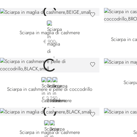
BEIGE
Sciarpa in maglia di cashmere
Sciarpa in c
€ 900
BLACK
GREY
GREEN
Sciarp
Sciarpa in cashmere e pelle di coccodrillo
€ 2.250
BLACK F22452-3131
BLACK F22452-4131
Sciarpa in maglia di cashmere
S