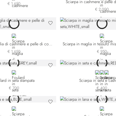
Sciarpa in cashmere e pelle d
€ 1.650
€ 2.000
BLUE
WHITE
Sciarpa in maglia di cashmere e pelle di coccodrillo
€ 1.650
€ 950
GREY
RED
ORANGE
GREE
lard in seta stampata
Sciarpa in seta e cas
€ 700
€ 400
BLUE
WHITE