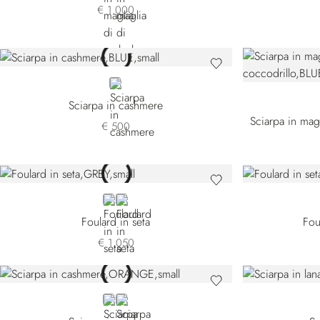
€ 1.000
BLUE
Sciarpa in cashmere
€ 500
GREY
RED 45301V-004
Foulard in seta
Fou
€ 1.050
ORANGE
BLUE