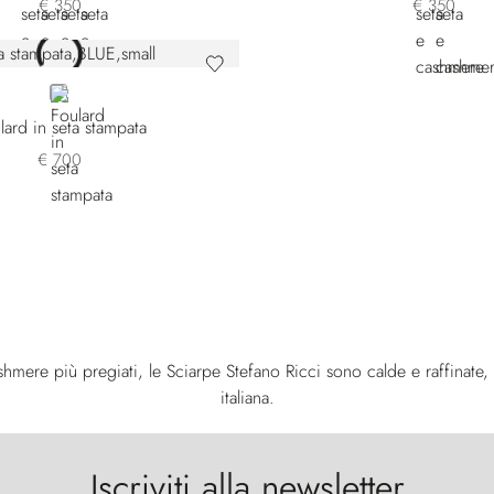
€ 350
€ 350
BLUE
lard in seta stampata
€ 700
ashmere più pregiati, le Sciarpe Stefano Ricci sono calde e raffinate,
italiana.
Iscriviti alla newsletter