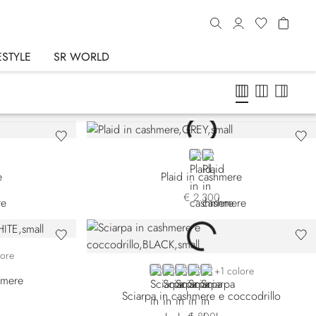
ESTYLE
SR WORLD
N
GREY
BEIGE
e
Plaid in cashmere
€ 2.300
149
-5328
42-5400
lore
BLACK 6853-131
GREY 6853-5109
BLACK 6853-5131
BEIGE 6853-5217
BROWN
+1 colore
hmere
Sciarpa in cashmere e coccodrillo