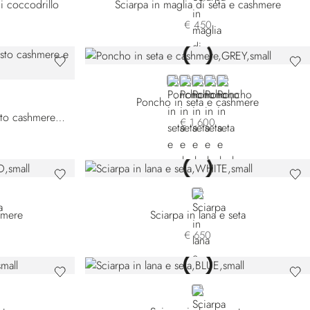
i coccodrillo
Sciarpa in maglia di seta e cashmere
€ 450
GREY
BLACK
GREEN 14249-3166
BEIGE
GREEN 14249-333
Poncho in seta e cashmere
Sciarpa in maglia in tessuto misto cashmere e seta
€ 1.600
N
WHITE
hmere
Sciarpa in lana e seta
€ 650
BLUE