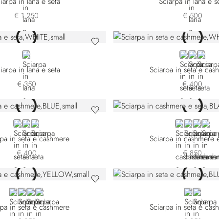
iarpa in lana e seta
Sciarpa in lana e s
€ 1.250
€ 500
WHITE
WHITE 7442
WHITE 7
WHITE
iarpa in lana e seta
Sciarpa in seta e cas
€ 350
€ 400
BLUE 7442-5149
BEIGE
GOLD
BLACK L5114
BLUE L511
BLUE L5
BLAC
rpa in seta e cashmere
Sciarpa in cashmere e
€ 400
€ 850
YELLOW
BLUE 7442-4340
VIOLET
GREEN
BLUE 7442
BLUE 7
rpa in seta e cashmere
Sciarpa in seta e cas