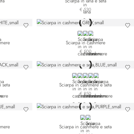
eta
Sciarpa in lana e seta
€ 530
-4131
442-4189
 7442-4349
GREY
BLUE
BEIGE
hmere
Sciarpa in cashmere
€ 500
9-3131
49-4440
1149-5159
K L51149-5400
BLUE L51149-3159
BLUE L51149-3189
WHITE
BEIGE
BLUE L51149-4189
 seta
Sciarpa in cashmere e seta
€ 850
-4159
442-4416
PURPLE
WHITE
hmere
Sciarpa in cashmere e seta