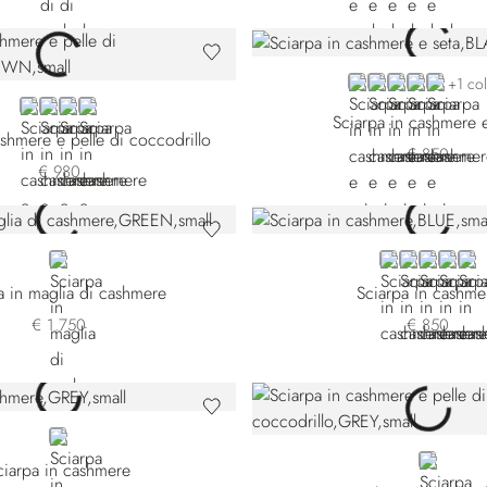
BLACK
BLUE L51149-51
BLUE L51149
BLUE L511
GREEN
+1 co
BROWN 6853-3328
BEIGE
BROWN 6853-5247
RED
Sciarpa in cashmere e
ashmere e pelle di coccodrillo
€ 850
€ 980
GREEN
BLUE L51170-1
BLUE L5117
YELLOW
VIOLE
GR
a in maglia di cashmere
Sciarpa in cashme
€ 1.750
€ 850
GREY
GREY
ciarpa in cashmere