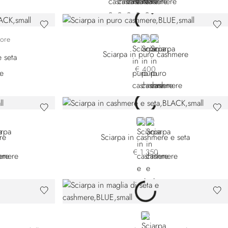
€ 800
47
-5159
49-5189
BLUE
BLACK
WHITE
lore
Sciarpa in puro cashmere
 seta
€ 400
59
0-189
T
EEN
BLACK
BEIGE
re
Sciarpa in cashmere e seta
€ 1.350
BLUE