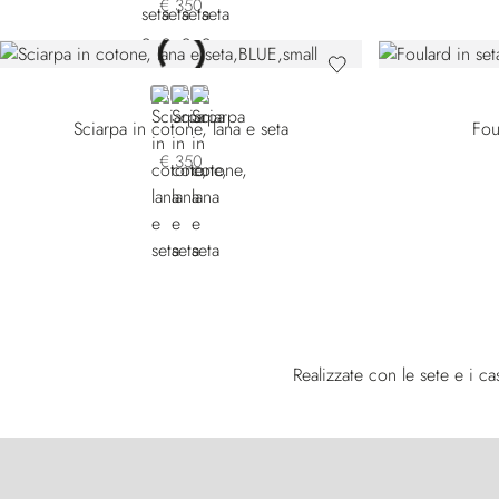
€ 350
BLUE 7540-4156
YELLOW 7540-4287
GREEN
Sciarpa in cotone, lana e seta
Fou
€ 350
Realizzate con le sete e i c