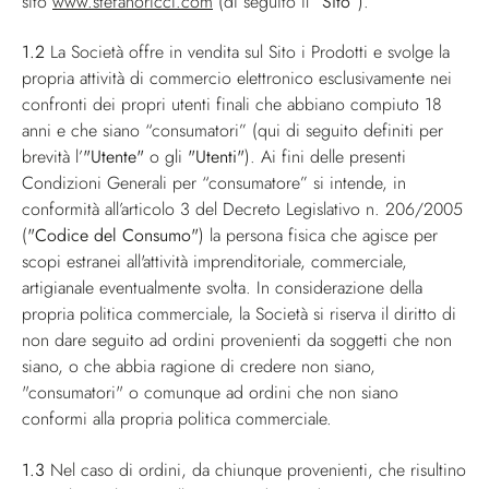
sito
www.stefanoricci.com
(di seguito il
“Sito”
).
1.2
La Società offre in vendita sul Sito i Prodotti e svolge la
propria attività di commercio elettronico esclusivamente nei
confronti dei propri utenti finali che abbiano compiuto 18
anni e che siano “consumatori” (qui di seguito definiti per
brevità l’
"Utente"
o gli
"Utenti"
). Ai fini delle presenti
Condizioni Generali per “consumatore” si intende, in
conformità all’articolo 3 del Decreto Legislativo n. 206/2005
(
"Codice del Consumo"
) la persona fisica che agisce per
scopi estranei all'attività imprenditoriale, commerciale,
artigianale eventualmente svolta. In considerazione della
propria politica commerciale, la Società si riserva il diritto di
non dare seguito ad ordini provenienti da soggetti che non
siano, o che abbia ragione di credere non siano,
"consumatori" o comunque ad ordini che non siano
conformi alla propria politica commerciale.
1.3
Nel caso di ordini, da chiunque provenienti, che risultino