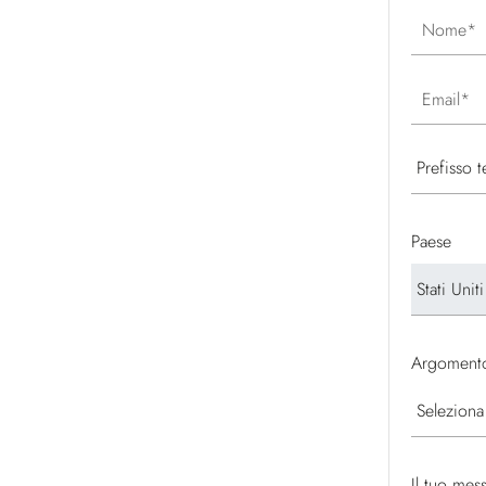
Nome
Email
Paese
Argoment
Il tuo mes