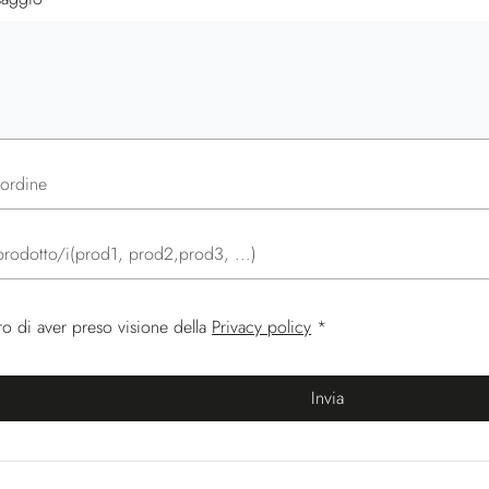
ordine
rodotto/i(prod1, prod2,prod3, ...)
ro di aver preso visione della
Privacy policy
*
Invia