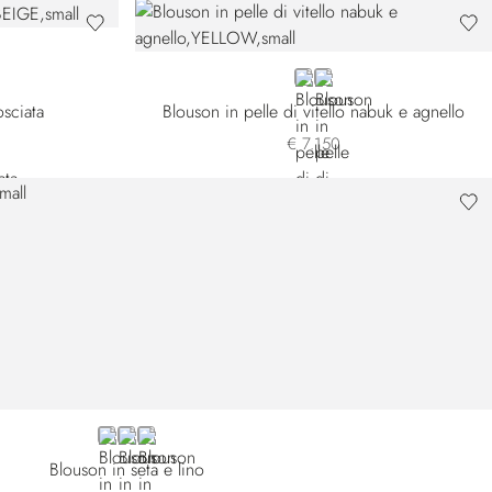
YELLOW
RED
sciata
Blouson in pelle di vitello nabuk e agnello
€ 7.150
BEIGE
RED
BROWN
Blouson in seta e lino