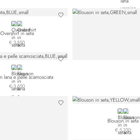
BLUE
BROWN
Overshirt in seta
€ 3.850
BLUE
GREEN
n lana e pelle scamosciata
€ 3.550
YELLOW
BLACK
Blouson in seta
€ 5.100