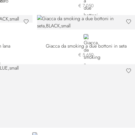
€ 7.050
-0010
HB-0099
BLACK
n lana
Giacca da smoking a due bottoni in seta
€ 5.650