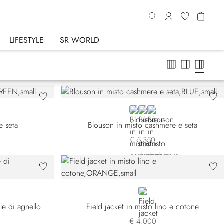
LIFESTYLE
SR WORLD
BLUE B154HA-0756
BLUE B154HA-0757
YELLOW
e seta
Blouson in misto cashmere e seta
€ 5.350
ORANGE
le di agnello
Field jacket in misto lino e cotone
€ 4.000