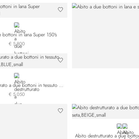
BLUE
 bottoni in lana Super 150's
€ 5.800
BLUE
Abito destrutturato a due bottoni in tessuto misto lana e lino
€ 5.050
BEIGE
BLUE