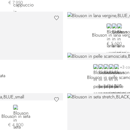
€ 7.950
BLUE
BLACK
YELL
Blouson in lana ver
€ 5.600
BLUE SUEJI3-B001
BLUE SUEJI3-B0
GREY
BROWN SU
BLACK
+3 co
ata
Blouson in pelle scamo
€ 4.300
BLUE
Blouson in seta
€ 4.800