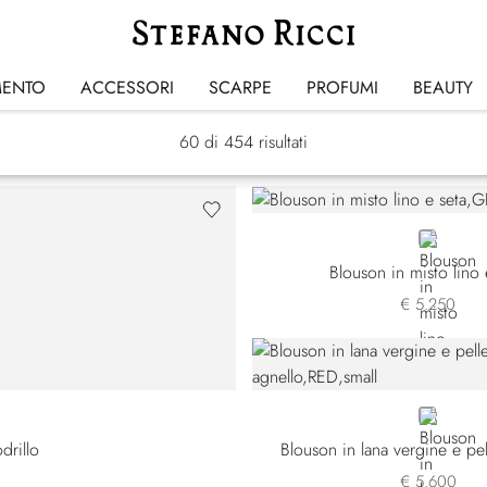
Summer Essentials
MENTO
ACCESSORI
SCARPE
PROFUMI
BEAUTY
60
di 454 risultati
GREEN
Blouson in misto lino 
€ 5.250
RED
drillo
Blouson in lana vergine e pel
€ 5.600