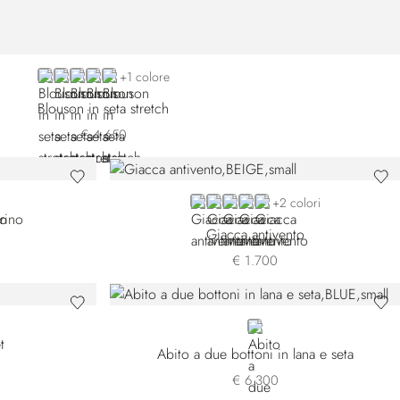
BLACK 59501-001
BLACK 59501-002
RED
GREEN 59501-007
GREEN 59501-009
+1 colore
Blouson in seta stretch
€ 4.650
BEIGE
RED
BLUE PL001H-5003
GREEN PL001H-6009
BROWN
+2 colori
Giacca antivento
€ 1.700
5003
H-5017
L001H-6000
 PL001H-6009
CK
BLUE
Abito a due bottoni in lana e seta
€ 6.300