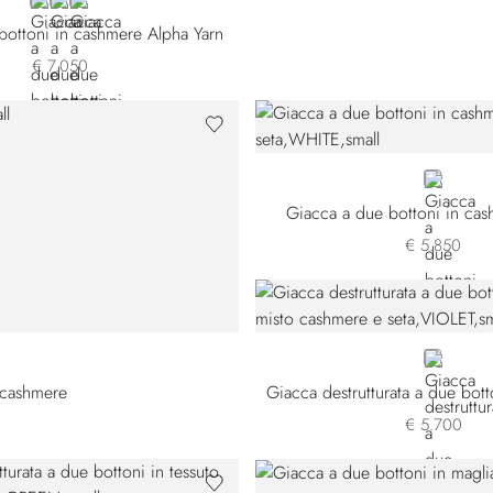
BLACK
WHITE
YELLOW
bottoni in cashmere Alpha Yarn
€ 7.050
WHITE
Giacca a due bottoni in cas
€ 5.850
VIOLET
 cashmere
€ 5.700