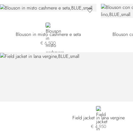
BLUE
Blouson in misto cashmere e seta
Blouson co
€ 6.500
BLUE 5650-NTTZ
Field jacket in lana vergine
€ 4.950