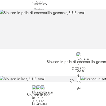
€ 4.950
BLUE
Blouson in pelle di coccodrillo gomm
€ 32.850
BLUE 4531-B055
BLACK
YELLOW
Blouson in lana
€ 3.850