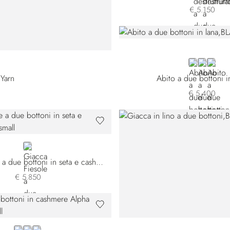
€ 5.150
BLACK
BLUE HB
BLUE 
 Yarn
Abito a due bottoni i
€ 5.400
BLUE
Giacca Fiesole a due bottoni in seta e cashmere
€ 5.850