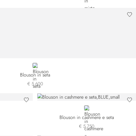
GREEN
Blouson in seta
€ 5.600
BLUE
Blouson in cashmere e seta
€ 5.750