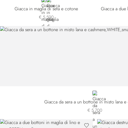
BLUE F26111-2196
WHITE
Giacca in maglia di seta e cotone
Giacca a due 
€ 5.500
WHITE
Giacca da sera a un bottone in misto lana e
€ 5.700