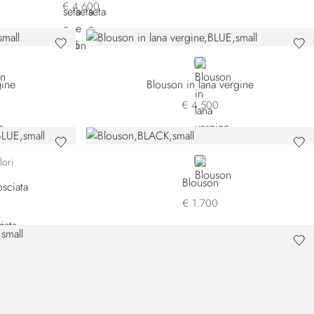
€ 4.600
OW
BLUE
gine
Blouson in lana vergine
€ 4.500
72
EJI3-M059
BLACK
lori
Blouson
sciata
€ 1.700