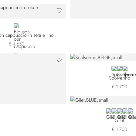
BLUE
n cappuccio in seta e lino
€ 4.650
BEIGE
BLUE
BLACK
Spolverino
€ 1.700
BLUE PL001H-
BLUE PL001
GREEN P
GREEN
BLA
Gilet
€ 1.700