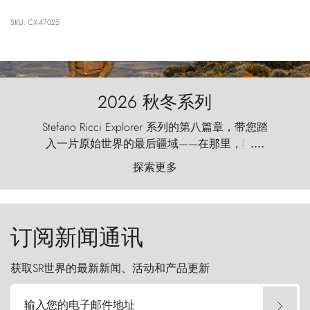
SKU: CX-47025
2026 秋冬系列
Stefano Ricci Explorer 系列的第八篇章，带您踏
入一片原始世界的最后疆域——在那里，狂风
....
以远古的怒号雕琢着自然，而百内塔（Torres
探索更多
del Paine）则宛如石砌的哨兵，傲然向苍穹发
起挑战。
订阅新闻通讯
获取SR世界的最新新闻、活动和产品更新
输入您的电子邮件地址