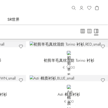
SR世界
RED
衫
初剪羊毛真丝混纺 Torino 衬衫
€ 1.200
BLUE
 衬衫
Asti 棉质衬衫
€ 800