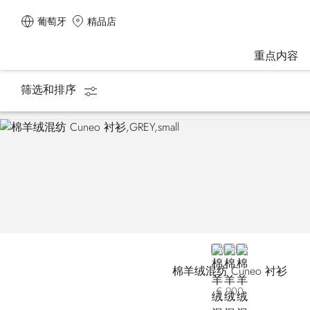
葡萄牙
精品店
重点内容
筛选和排序
主页
男装
衬衫
GREY
BEIGE
GREEN
棉羊绒混纺 Cuneo 衬衫
€ 900