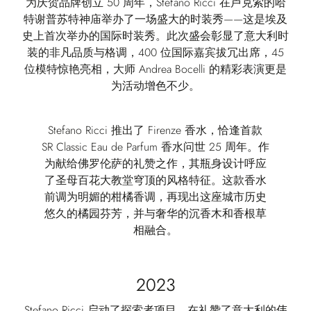
为庆贺品牌创立 50 周年，Stefano Ricci 在卢克索的哈
特谢普苏特神庙举办了一场盛大的时装秀——这是埃及
史上首次举办的国际时装秀。此次盛会彰显了意大利时
装的非凡品质与格调，400 位国际嘉宾拔冗出席，45
位模特惊艳亮相，大师 Andrea Bocelli 的精彩表演更是
为活动增色不少。
Stefano Ricci 推出了 Firenze 香水，恰逢首款
SR Classic Eau de Parfum 香水问世 25 周年。作
为献给佛罗伦萨的礼赞之作，其瓶身设计呼应
了圣母百花大教堂穹顶的风格特征。这款香水
前调为明媚的柑橘香调，再现出这座城市历史
悠久的橘园芬芳，并与奢华的沉香木和香根草
相融合。
2023
Stefano Ricci 启动了探索者项目。在礼赞了意大利的伟