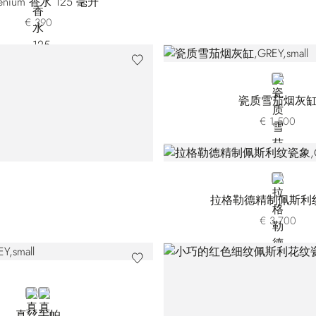
henium 香水 125 毫升
€ 390
GREY
瓷质雪茄烟灰
€ 1.500
GOLD
拉格勒德精制佩斯利
€ 3.700
GREY
RED 45301V-004
真丝手帕