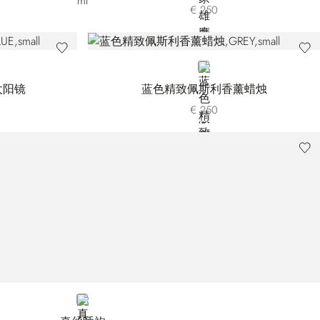
€ 250
75
B077
GREY
太阳镜
蓝色精致佩斯利香薰蜡烛
€ 250
BLUE