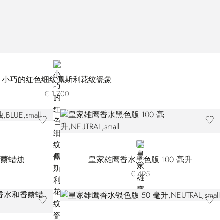
GOLD
小巧的红色细纹佩斯利花纹瓷象
€ 1.700
NEUTRAL
香薰蜡烛
皇家雄鹰香水黑色版 100 毫升
€ 495