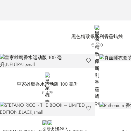
GOLD
黑色精致佩斯利香薰蜡烛
€ 200
NEUTRAL
皇家雄鹰香水运动版 100 毫升
€ 495
BLACK
RED