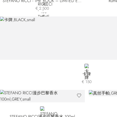
STEFANO RICCI - THE BOOK – LIMITED EDITION
Rut
€ 2.500
BLACK
卡牌
€ 150
GREY
STEFANO RICCI漫步巴黎香水 100ml