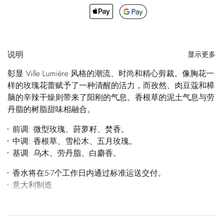
说明
显示更多
彰显 Ville Lumière 风格的潮流、时尚和精心剪裁。像胸花一
样的玫瑰花蕾赋予了一种清醒的活力，而孜然、肉豆蔻和樟
脑的辛辣干燥则带来了阳刚的气息。香根草的泥土气息与劳
丹脂的树脂甜味相融合。
前调: 微型玫瑰、莳萝籽、焚香。
中调: 香根草、雪松木、五月玫瑰。
基调: 乌木、劳丹脂、白麝香。
香水将在5-7个工作日内通过标准运送交付。
意大利制造