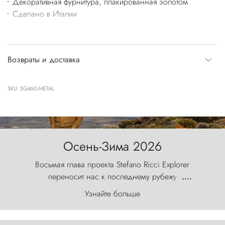
Декоративная фурнитура, плакированная золотом
Сделано в Италии
Возвраты и доставка
SKU: SG46O-METAL
Осень-Зима 2026
Восьмая глава проекта Stefano Ricci Explorer
переносит нас к последнему рубежу
....
первозданного мира, где ветер с
Узнайте больше
первобытной яростью ваяет ландшафт, а пики
Торрес-дель-Пайне, словно каменные стражи,
бросают вызов небесам.