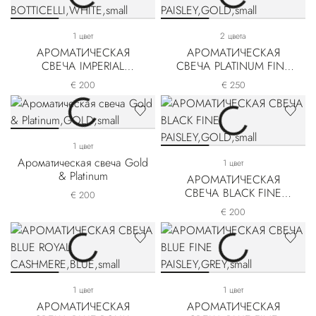
1 цвет
2 цвета
АРОМАТИЧЕСКАЯ
АРОМАТИЧЕСКАЯ
СВЕЧА IMPERIAL
СВЕЧА PLATINUM FINE
BOTTICELLI
PAISLEY
€ 200
€ 250
1 цвет
Ароматическая свеча Gold
1 цвет
& Platinum
АРОМАТИЧЕСКАЯ
СВЕЧА BLACK FINE
€ 200
PAISLEY
€ 200
1 цвет
1 цвет
АРОМАТИЧЕСКАЯ
АРОМАТИЧЕСКАЯ