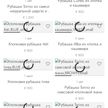
Рубашка Cuneo из хлопка
1 цвет
и кашемира
Рубашка Torino из смеси
натуральной шерсти и
€ 800
шелка
€ 1.200
1 цвет
4 цвета
Хлопковая рубашка Asti
Рубашка Alba из хлопка и
кашемира
€ 800
€ 800
7 цвета
Хлопковая рубашка Ivrea
1 цвет
Рубашка Torino из
€ 900
смесовой хлопковой ткани
€ 800