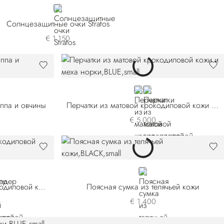
GOLD
Солнцезащитные очки Stratos
€ 1.150
BLUE
BROWN
аппа и овчины
Перчатки из матовой крокодиловой кожи и меха норки
€ 5.000
H-B049
SVH-B080
BLACK
Кардхолдер из матовой крокодиловой кожи
Поясная сумка из телячьей кожи
€ 1.400