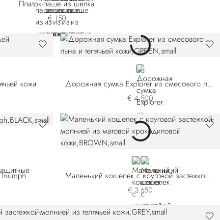
Платок-паше из шелка
€ 150
GREEN
лячьей кожи
Дорожная сумка Explorer из смесового льна и телячьей кожи
€ 4.500
BROWN
BLACK
Triumph
Маленький кошелек с круговой застежкой-молнией из матовой крокодиловой кожи
€ 3.650