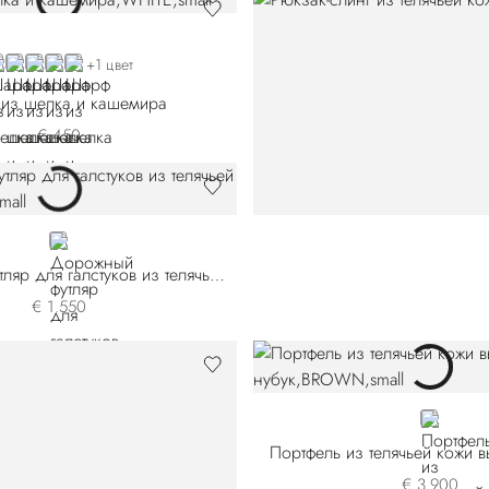
HITE
BLACK
BLUE 7442-5149
BLUE 7442-5328
BLUE 7442-5400
+1 цвет
из шелка и кашемира
€ 450
BROWN
Дорожный футляр для галстуков из телячьей кожи
€ 1.550
BROWN
Портфель из телячьей кожи 
€ 3.900