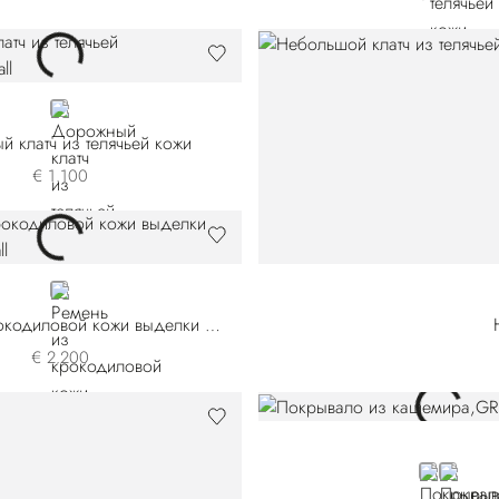
BLACK
 клатч из телячьей кожи
€ 1.100
BLUE
Ремень из крокодиловой кожи выделки нубук
€ 2.200
GREY
BEIGE