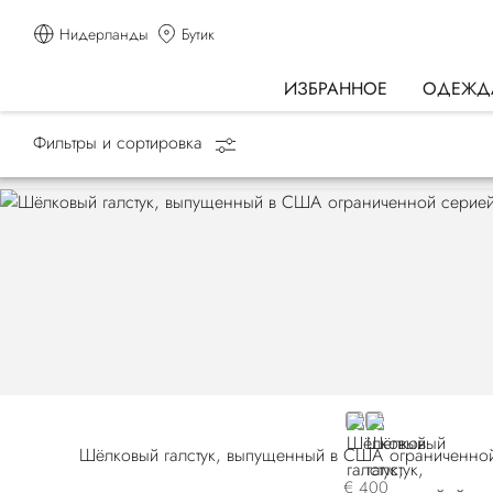
Нидерланды
Бутик
ИЗБРАННОЕ
ОДЕЖД
Фильтры и сортировка
Главная страница
АКСЕССУАРЫ
RED
BLUE
Шёлковый галстук, выпущенный в США ограниченной
€ 400