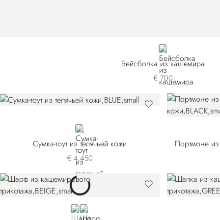
GREY
Бейсболка из кашемира
€ 700
BLUE
Сумка-тоут из телячьей кожи
Портмоне из
€ 4.450
BEIGE
GREEN