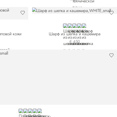
WHITE
BLACK
BLUE 7442-5149
BLUE 7442-5328
BLUE 7442-5400
иловой кожи
Шарф из шелка и кашемира
€ 450
BLUE
RED
GREY
BLACK
BEIGE