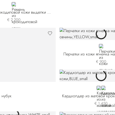
BLACK
Ремень из крокодиловой кожи выделки нубук
€ 2.200
YELLOW
Перчатки из кожи ягненка н
€ 900
BLUE CSV
BLUE C
 нубук
€ 1.450