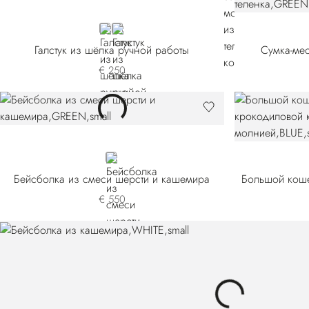
GREY
BLACK
Галстук из шёлка ручной работы
Сумка-мес
€ 250
GREEN
Бейсболка из смеси шерсти и кашемира
€ 550