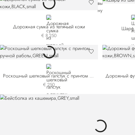
BLACK
W
Дорожная сумка из телячьей кожи
Шарф 
€ 8.250
GREEN
Роскошный шелковый галстук с принтом ручной работы
€ 250