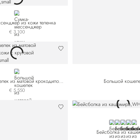
GREEN
сенджер из кожи теленка
€ 3.100
BLUE
Большой кошелек из матовой крокодиловой кожи с круговой молнией
Большой кошелек
€ 5.550
WHITE
BEIGE
BROWN
BLUE
RED
Бейсболка из каше