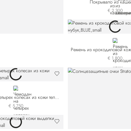
Покрывало из каше
€ 2.300
BLUE
€ 1.800
BLACK
Чемодан на четырех колесах из кожи теленка
€ 5.750