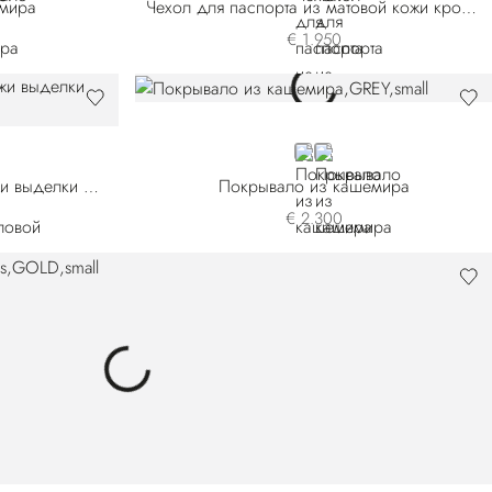
мира
Чехол для паспорта из матовой кожи крокодила
€ 1.950
GREY
GREEN
Ремень из крокодиловой кожи выделки нубук
Покрывало из кашемира
€ 2.300