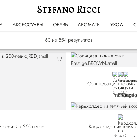
АКСЕССУАРЫ
А
АКСЕССУАРЫ
ОБУВЬ
АРОМАТЫ
УХОД
С
60
из 554 результатов
BROWN
YELLOW
GREE
Солнцезащитные очки P
€ 1.400
BLUE
 серией к 250-летию
Кардхолдер из телячь
€ 650