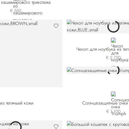
 кашемирового трикотажа
€ 550
BLUE
Чехол для ноутбука из те
€ 2.750
BLACK
из телячьей кожи
Солнцезащитные очки 
€ 1.100