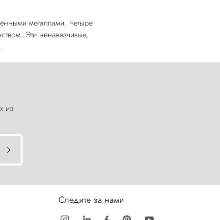
енными металлами. Четыре
ством. Эти ненавязчивые,
.
х из
Следите за нами