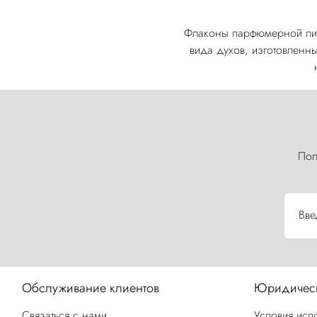
Флаконы парфюмерной лин
вида духов, изготовленн
Пол
Вве
Обслуживание клиентов
Юридическ
Связаться с нами
Условия исп