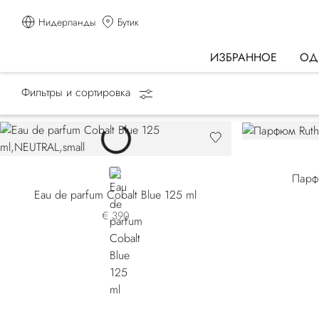
Нидерланды
Бутик
ИЗБРАННОЕ
ОД
Фильтры и сортировка
Главная страница
АРОМАТЫ
Precious Metals
NEUTRAL
Парф
Eau de parfum Cobalt Blue 125 ml
€ 390