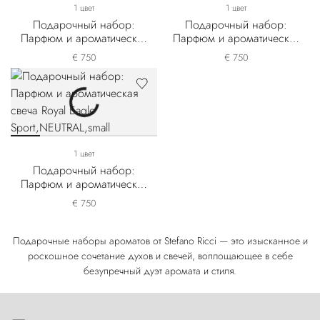
1 цвет
1 цвет
Подарочный набор:
Подарочный набор:
Парфюм и ароматическая
Парфюм и ароматическая
свеча Royal Eagle Black
свеча Royal Eagle Silver
€ 750
€ 750
1 цвет
Подарочный набор:
Парфюм и ароматическая
свеча Royal Eagle Sport
€ 750
Подарочные наборы ароматов от Stefano Ricci — это изысканное и
роскошное сочетание духов и свечей, воплощающее в себе
безупречный дуэт аромата и стиля.