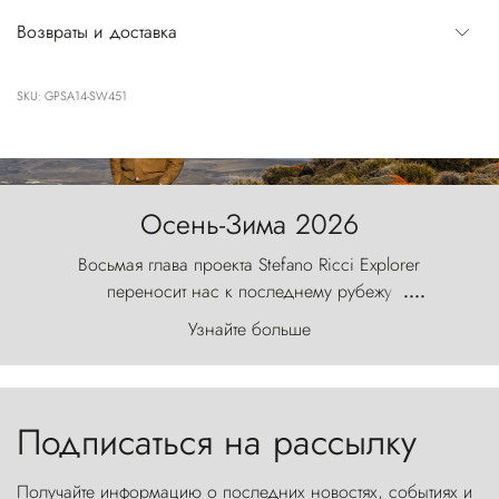
Возвраты и доставка
SKU: GPSA14-SW451
Осень-Зима 2026
Восьмая глава проекта Stefano Ricci Explorer
переносит нас к последнему рубежу
....
первозданного мира, где ветер с
Узнайте больше
первобытной яростью ваяет ландшафт, а пики
Торрес-дель-Пайне, словно каменные стражи,
бросают вызов небесам.
Подписаться на рассылку
Получайте информацию о последних новостях, событиях и