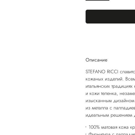
Описание
STEFANO RICCI славитс
кожаных изделий. Всем
итальянских традициях 
и кожи теленка, незам
изысканным дизайном 
из металла с палладие
идеальным решением д
100% матовая кожа кр
Фурнитура с паллади