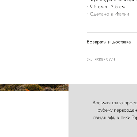
9,5 см x 13,5 см
Сделано в Италии
Возвраты и доставка
SKU: PP308P-CSVH
Восьмая глава проект
рубежу первозданн
ландшафт, а пики Т