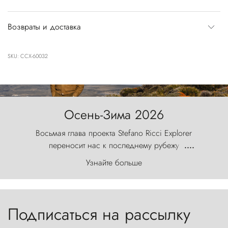
Возвраты и доставка
SKU: CCX-60032
Осень-Зима 2026
Восьмая глава проекта Stefano Ricci Explorer
переносит нас к последнему рубежу
....
первозданного мира, где ветер с
Узнайте больше
первобытной яростью ваяет ландшафт, а пики
Торрес-дель-Пайне, словно каменные стражи,
бросают вызов небесам.
Подписаться на рассылку