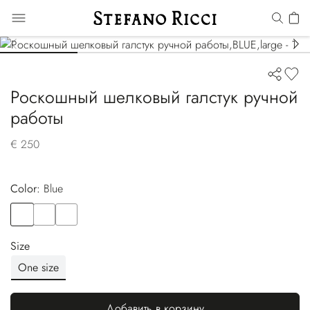
Роскошный шелковый галстук ручной
работы
€ 250
Color:
blue
Color
BLUE
Color
BROWN
Color
VIOLET
Size
One size
Добавить в корзину