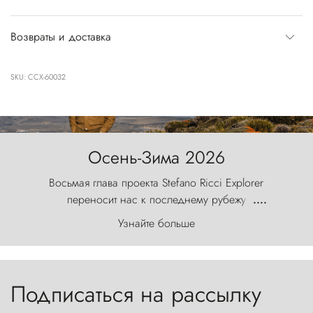
Возвраты и доставка
SKU: CCX-60032
Осень-Зима 2026
Восьмая глава проекта Stefano Ricci Explorer
переносит нас к последнему рубежу
....
первозданного мира, где ветер с
Узнайте больше
первобытной яростью ваяет ландшафт, а пики
Торрес-дель-Пайне, словно каменные стражи,
бросают вызов небесам.
Подписаться на рассылку