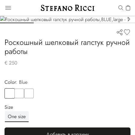
Роскошный шелковый галстук ручной
работы
€ 250
Color:
blue
Color
BLUE
Color
BROWN
Color
VIOLET
Size
One size
Добавить в корзину