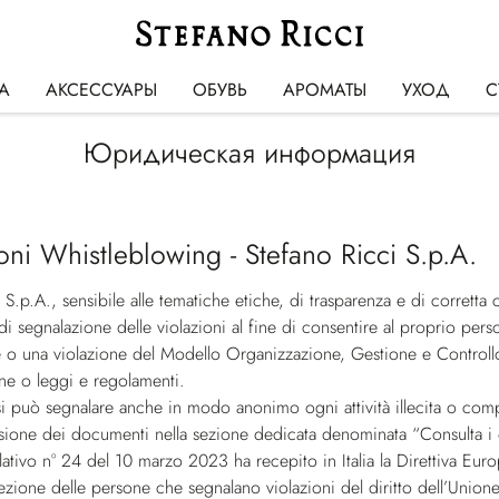
А
АКСЕССУАРЫ
ОБУВЬ
АРОМАТЫ
УХОД
С
Юридическая информация
oni Whistleblowing - Stefano Ricci S.p.A.
 S.p.A., sensibile alle tematiche etiche, di trasparenza e di corrett
di segnalazione delle violazioni al fine di consentire al proprio perso
te o una violazione del Modello Organizzazione, Gestione e Controll
ne o leggi e regolamenti.
si può segnalare anche in modo anonimo ogni attività illecita o com
isione dei documenti nella sezione dedicata denominata “Consulta i
slativo n° 24 del 10 marzo 2023 ha recepito in Italia la Direttiva 
otezione delle persone che segnalano violazioni del diritto dell’Unione.