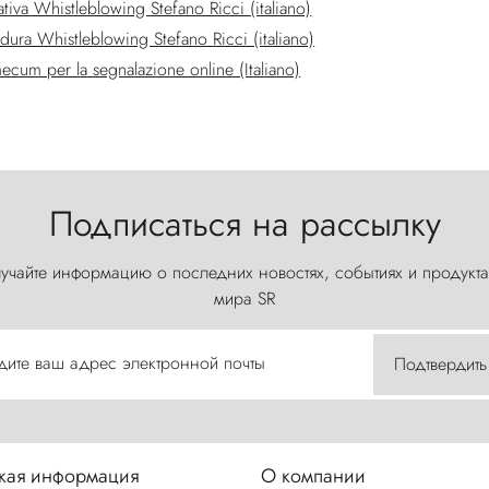
Apre in nuova finestra
ativa Whistleblowing Stefano Ricci (italiano)
Apre in nuova finestra
dura Whistleblowing Stefano Ricci (italiano)
Apre in nuova finestra
ecum per la segnalazione online (Italiano)
Подписаться на рассылку
учайте информацию о последних новостях, событиях и продукта
мира SR
дите ваш адрес электронной почты
Подтвердить
ая информация
О компании