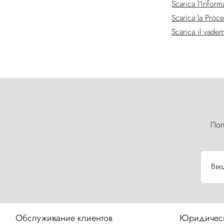
Scarica l'Inform
Scarica la Proce
Scarica il vadem
Пол
Вве
Обслуживание клиентов
Юридическ