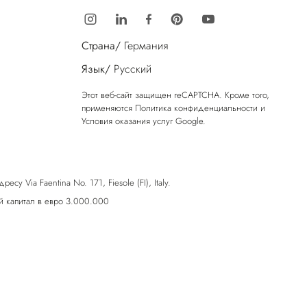
Страна/
Германия
Язык/
Русский
Этот веб-сайт защищен reCAPTCHA. Кроме того,
применяются
Политика конфиденциальности
и
Условия оказания услуг
Google.
у Via Faentina No. 171, Fiesole (FI), Italy.
 капитал в евро 3.000.000