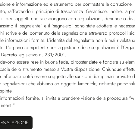
ssione e informazione ed è strumento per contrastare la corruzione, l
to, rafforzando il principio di trasparenza. Garantisce, inoltre, la pr
oni - dei soggetti che si espongono con segnalazioni, denunce o div
massimo il “segnalante” e il “segnalato” sono state adottate le necessar
 chi scrive e del contenuto della segnalazione attraverso protocolli s
 le informazioni fornite. L’identità del segnalante non è mai rivelata 
te. L’organo competente per la gestione delle segnalazioni è l’Orga
 Decreto legislativo n. 231/2001.
 devono essere rese in buona fede, circostanziate e fondate su eleme
ficacia dello strumento messo a Vostra disposizione. Chiunque effett
 infondate potrà essere soggetto alle sanzioni disciplinari previste 
e segnalazioni che abbiano ad oggetto lamentele, richieste personali 
spinte.
 informazioni fornite, si invita a prendere visione della procedura “
umenti".
EGNALAZIONE