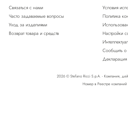
Связаться с нами
Условия исп
Часто задаваемые вопросы
Политика ко
Уход за изделиями
Использован
Возврат товара и средств
Настройки c
Интеллектуа
Сообщить о
Декларация 
2026 © Stefano Ricci S.p.A. - Компания, дей
Номер в Реестре компаний