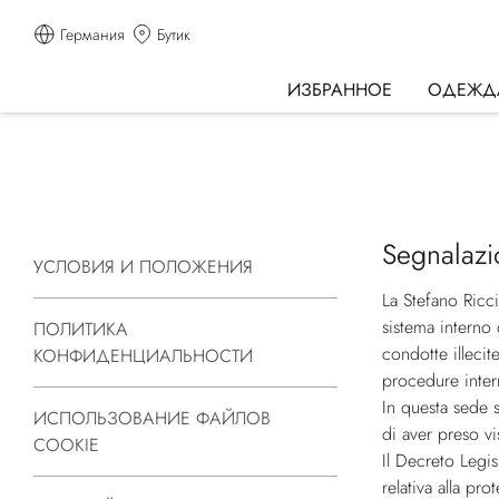
Германия
Бутик
ИЗБРАННОЕ
ОДЕЖД
Segnalazi
УСЛОВИЯ И ПОЛОЖЕНИЯ
La Stefano Ricci
sistema interno 
ПОЛИТИКА
condotte illeci
КОНФИДЕНЦИАЛЬНОСТИ
procedure inter
In questa sede 
ИСПОЛЬЗОВАНИЕ ФАЙЛОВ
di aver preso v
COOKIE
Il Decreto Legi
relativa alla pr