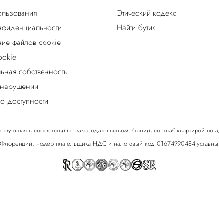
ользования
Этический кодекс
нфиденциальности
Найти бутик
ие файлов cookie
ookie
льная собственность
 нарушении
о доступности
ствующая в соответствии с законодательством Италии, со штаб-квартирой по адрес
 Флоренции, номер плательщика НДС и налоговый код 01674990484 уставный