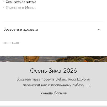
Химическая чистка
Сделано в Италии
Возвраты и доставка
SKU: CX-59018
Осень-Зима 2026
Восьмая глава проекта Stefano Ricci Explorer
переносит нас к последнему рубежу
....
первозданного мира, где ветер с
Узнайте больше
первобытной яростью ваяет ландшафт, а пики
Торрес-дель-Пайне, словно каменные стражи,