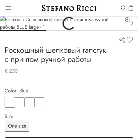
Роскошный шелковый галстук
с принтом ручной работы
€ 250
Color:
blue
Color
BLUE
Color
VIOLET
Color
BLUE
Color
YELLOW
Size
One size