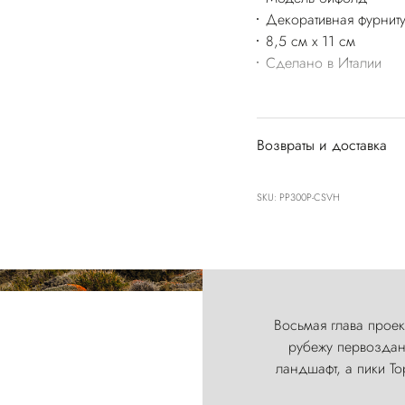
Декоративная фурнит
8,5 см x 11 см
Сделано в Италии
Возвраты и доставка
SKU: PP300P-CSVH
Восьмая глава проект
рубежу первозданн
ландшафт, а пики Т