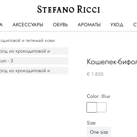
А
АКСЕССУАРЫ
ОБУВЬ
АРОМАТЫ
УХОД
С
одиловой и телячьей кожи
Кошелек-бифол
€ 1.850
Color:
blue
Color
BLUE
Color
BLACK
Size
One size