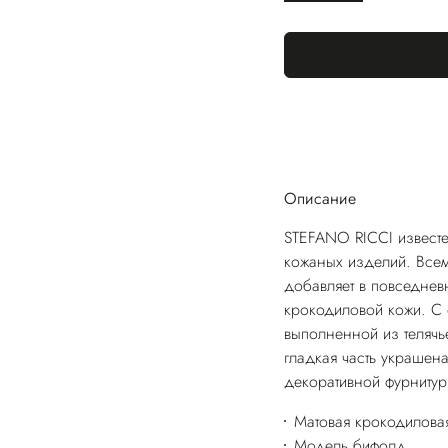
Описание
STEFANO RICCI известе
кожаных изделий. Всем
добавляет в повседнев
крокодиловой кожи. С 
выполненной из телячь
гладкая часть украшен
декоративной фурнитур
Матовая крокодиловая
Модель бифолд