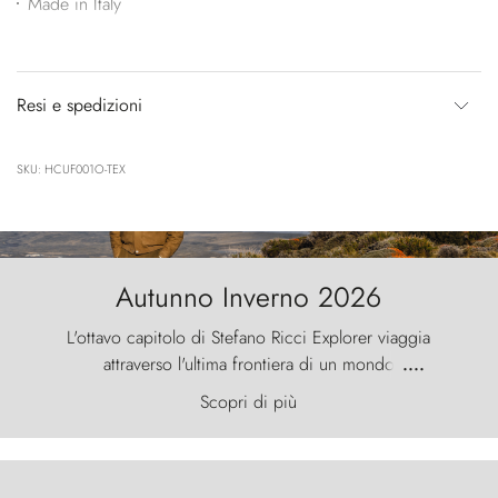
Made in Italy
Resi e spedizioni
SKU: HCUF001O-TEX
Autunno Inverno 2026
L'ottavo capitolo di Stefano Ricci Explorer viaggia
attraverso l'ultima frontiera di un mondo
....
primordiale, dove il vento scolpisce la natura con
Scopri di più
furia ancestrale e le Torres del Paine sfidano il
cielo come sentinelle di pietra.