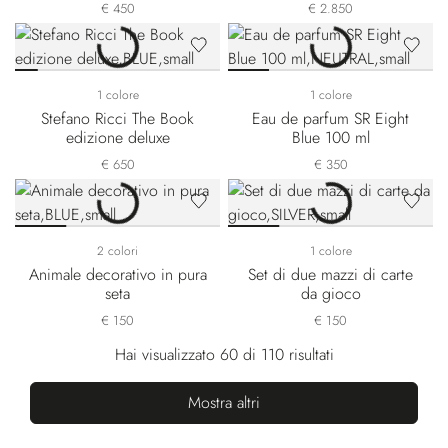
€ 450
€ 2.850
1 colore
1 colore
Stefano Ricci The Book
Eau de parfum SR Eight
edizione deluxe
Blue 100 ml
€ 650
€ 350
2 colori
1 colore
Animale decorativo in pura
Set di due mazzi di carte
seta
da gioco
€ 150
€ 150
Hai visualizzato 60 di 110 risultati
Mostra altri