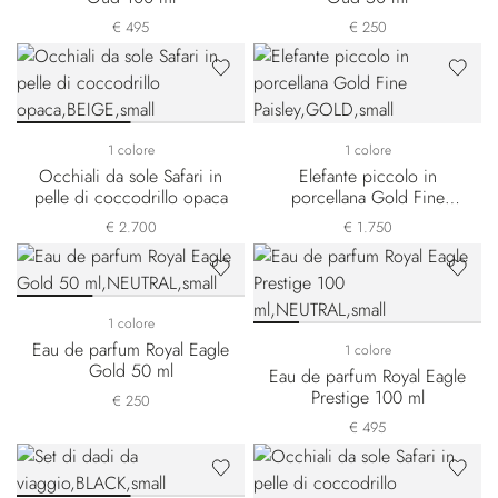
€ 495
€ 250
1 colore
1 colore
Occhiali da sole Safari in
Elefante piccolo in
pelle di coccodrillo opaca
porcellana Gold Fine
Paisley
€ 2.700
€ 1.750
1 colore
Eau de parfum Royal Eagle
1 colore
Gold 50 ml
Eau de parfum Royal Eagle
Prestige 100 ml
€ 250
€ 495