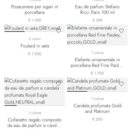
Posacenere per sigari in
Eau de parfum Stefano
porcellana
Ricci Paris 100 ml
€ 1.950
€ 390
2 colori
Foulard in seta
1 colore
€ 1.050
Elefante ornamentale in
porcellana Red Fine Paisley,
piccolo
€ 1.700
1 colore
Candela profumata Gold
and Platinum
1 colore
Cofanetto regalo composto
€ 200
da eau de parfum e candela
profumata Royal Eagle Gold