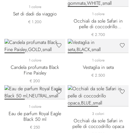
1 colore
Set di dadi da viaggio
1 colore
Occhiali da sole Safari in
€ 1.200
pelle di coccodrillo
gommata
€ 2.700
1 colore
1 colore
Candela profumata Black
Vestaglia in seta
Fine Paisley
€ 2.500
€ 200
1 colore
Eau de parfum Royal Eagle
3 colori
Black 50 ml
Occhiali da sole Safari in
pelle di coccodrillo opaca
€ 250