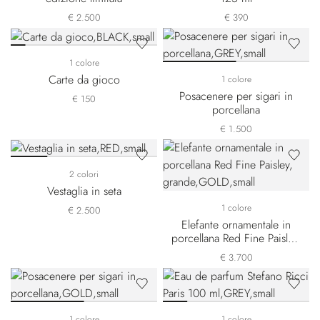
€ 2.500
€ 390
1 colore
Carte da gioco
1 colore
Posacenere per sigari in
€ 150
porcellana
€ 1.500
2 colori
Vestaglia in seta
1 colore
€ 2.500
Elefante ornamentale in
porcellana Red Fine Paisley,
grande
€ 3.700
1 colore
1 colore