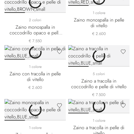
1 colore
Zaino monospalla in pelle
2 colori
di vitello
Zaino monospalla in
coccodrillo opaco e pelle
€ 2.600
di vitello
€ 7.550
1 colore
Zaino con tracolla in pelle
5 colori
di vitello
Zaino a tracolla in
coccodrillo e pelle di vitello
€ 2.600
€ 7.500
1 colore
Zaino a tracolla in pelle di
1 colore
vitello