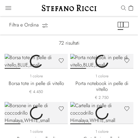
Borse
Filtra e Ordina
72
risultati
1 colore
1 colore
Borsa tote in pelle di vitello
Porta notebook in pelle di
vitello
€ 4.450
€ 2.750
1 colore
1 colore