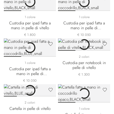
1 colore
1 colore
Custodia per ipad fatta a
Custodia per ipad fatta a
mano in pelle di vitello
mano in pelle di
coccodrillo
€ 1.800
€ 10.050
2 colori
Custodia per notebook in
1 colore
pelle di vitello
Custodia per ipad fatta a
mano in pelle di
€ 1.300
coccodrillo
€ 10.050
2 colori
Cartella in pelle di vitello
1 colore