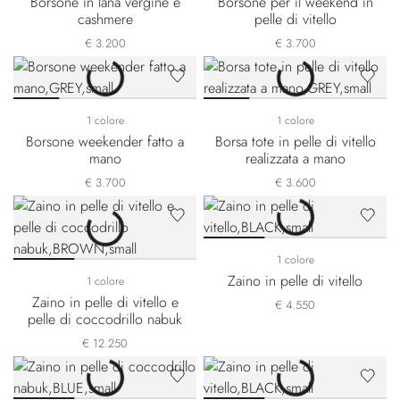
Borsone in lana vergine e
Borsone per il weekend in
cashmere
pelle di vitello
€ 3.200
€ 3.700
1 colore
1 colore
Borsone weekender fatto a
Borsa tote in pelle di vitello
mano
realizzata a mano
€ 3.700
€ 3.600
1 colore
Zaino in pelle di vitello
1 colore
Zaino in pelle di vitello e
€ 4.550
pelle di coccodrillo nabuk
€ 12.250