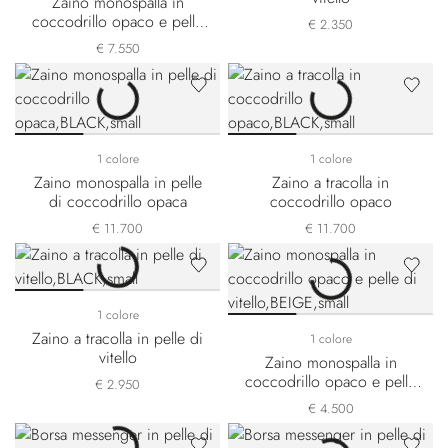
Zaino monospalla in
coccodrillo opaco e pelle
€ 2.350
di vitello
€ 7.550
1 colore
1 colore
Zaino monospalla in pelle
Zaino a tracolla in
di coccodrillo opaca
coccodrillo opaco
€ 11.700
€ 11.700
1 colore
Zaino a tracolla in pelle di
1 colore
vitello
Zaino monospalla in
coccodrillo opaco e pelle
€ 2.950
di vitello
€ 4.500