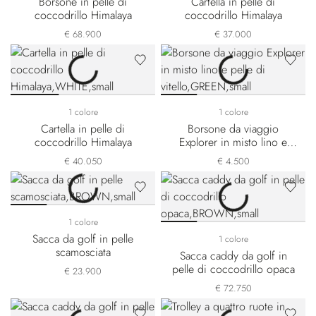
Borsone in pelle di
Cartella in pelle di
coccodrillo Himalaya
coccodrillo Himalaya
€ 68.900
€ 37.000
1 colore
1 colore
Cartella in pelle di
Borsone da viaggio
coccodrillo Himalaya
Explorer in misto lino e
pelle di vitello
€ 40.050
€ 4.500
1 colore
Sacca da golf in pelle
1 colore
scamosciata
Sacca caddy da golf in
pelle di coccodrillo opaca
€ 23.900
€ 72.750