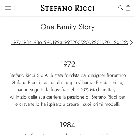
One Family Story
1972
1984
1986
1990
1993
1997
2005
2009
2010
2011
2012
2013
1972
Stefano Ricci S.p.A. è stata fondata dal designer fiorentino
Stefano Ricci insieme alla moglie Claudia. Fin dall’inizio,
hanno seguito la filosofia del “100% Made in Italy”.
All’inizio della sua carriera la passione di Stefano Ricci per
le cravatte lo ha ispirato a creare i suoi primi modelli.
1984