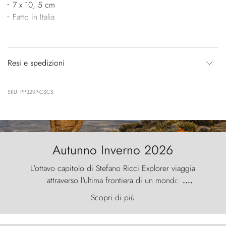
7 x 10, 5 cm
Fatto in Italia
Resi e spedizioni
SKU: PP329P-CSCS
Autunno Inverno 2026
L'ottavo capitolo di Stefano Ricci Explorer viaggia
attraverso l'ultima frontiera di un mondo
....
primordiale, dove il vento scolpisce la natura con
Scopri di più
furia ancestrale e le Torres del Paine sfidano il
cielo come sentinelle di pietra.