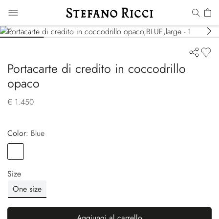
Portacarte di credito in coccodrillo
opaco
€ 1.450
Color:
blue
Color
BLUE
Size
One size
Aggiungi al carrello