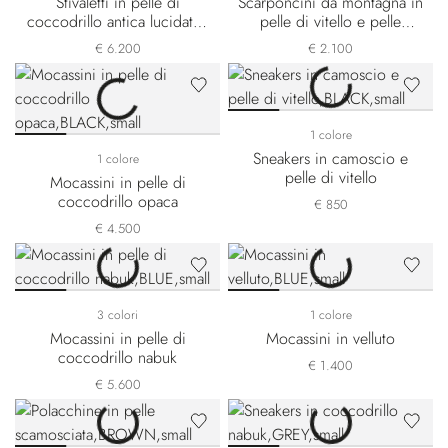
Stivaletti in pelle di
Scarponcini da montagna in
coccodrillo antica lucidati a
pelle di vitello e pelle
mano
scamosciata
€ 6.200
€ 2.100
1 colore
Sneakers in camoscio e
1 colore
pelle di vitello
Mocassini in pelle di
coccodrillo opaca
€ 850
€ 4.500
3 colori
1 colore
Mocassini in pelle di
Mocassini in velluto
coccodrillo nabuk
€ 1.400
€ 5.600