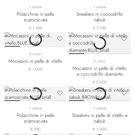
1 colore
1 colore
Polacchine in pelle
Sneakers in coccodrillo
scamosciata
nabuk
€ 1.350
€ 7.750
5 colori
Mocassini in pelle di vitello
2 colori
Mocassini in pelle di vitello
€ 1.000
e coccodrillo diamante
€ 5.000
1 colore
1 colore
Polacchine in pelle
Sneakers in pelle di vitello e
scamosciata
nabuk
€ 950
€ 1.000