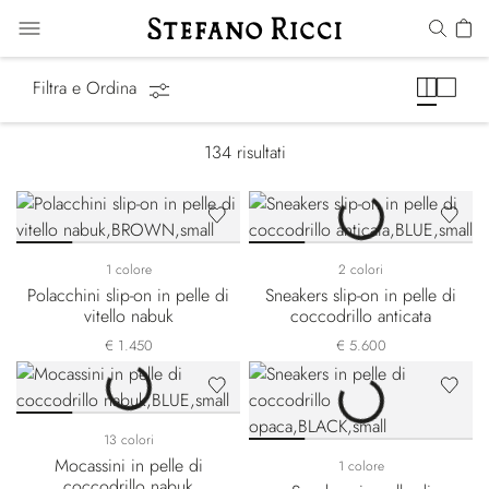
Scarpe
Filtra e Ordina
134
risultati
1 colore
2 colori
Polacchini slip-on in pelle di
Sneakers slip-on in pelle di
vitello nabuk
coccodrillo anticata
€ 1.450
€ 5.600
13 colori
Mocassini in pelle di
1 colore
coccodrillo nabuk