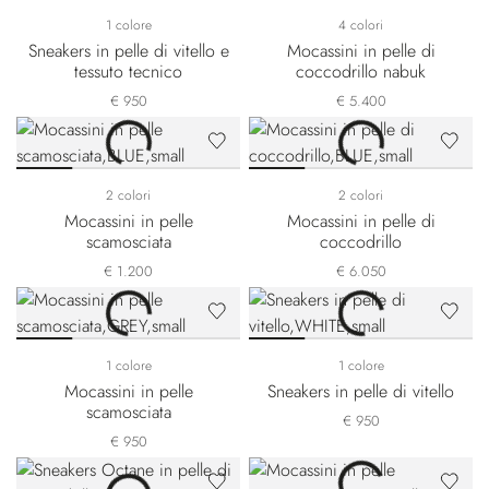
1 colore
4 colori
Sneakers in pelle di vitello e
Mocassini in pelle di
tessuto tecnico
coccodrillo nabuk
€ 950
€ 5.400
2 colori
2 colori
Mocassini in pelle
Mocassini in pelle di
scamosciata
coccodrillo
€ 1.200
€ 6.050
1 colore
1 colore
Mocassini in pelle
Sneakers in pelle di vitello
scamosciata
€ 950
€ 950