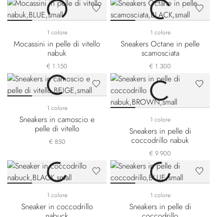
1 colore
1 colore
Mocassini in pelle di vitello
Sneakers Octane in pelle
nabuk
scamosciata
€ 1.150
€ 1.300
1 colore
Sneakers in camoscio e
1 colore
pelle di vitello
Sneakers in pelle di
coccodrillo nabuk
€ 850
€ 9.900
1 colore
1 colore
Sneaker in coccodrillo
Sneakers in pelle di
nabuck
coccodrillo