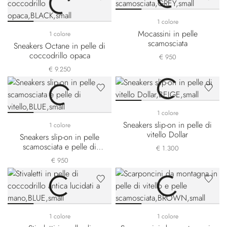
1 colore
Mocassini in pelle
1 colore
scamosciata
Sneakers Octane in pelle di
coccodrillo opaca
€ 950
€ 9.250
1 colore
Sneakers slip-on in pelle di
1 colore
vitello Dollar
Sneakers slip-on in pelle
scamosciata e pelle di
€ 1.300
vitello
€ 950
1 colore
1 colore