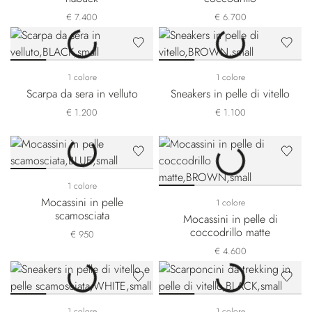
€ 7.400
€ 6.700
1 colore
1 colore
Scarpa da sera in velluto
Sneakers in pelle di vitello
€ 1.200
€ 1.100
1 colore
Mocassini in pelle
1 colore
scamosciata
Mocassini in pelle di
coccodrillo matte
€ 950
€ 4.600
1 colore
1 colore