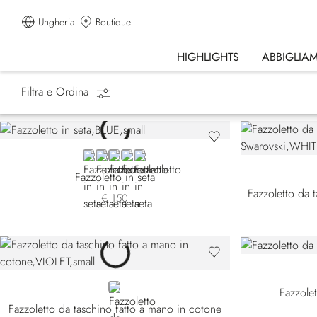
Ungheria
Boutique
HIGHLIGHTS
ABBIGLIA
Filtra e Ordina
Homepage
Accessori
Fazzoletti da Taschino
BLUE
RED
GREY
BLACK
BEIGE
Fazzoletto in seta
€ 150
VIOLET
Fazzole
Fazzoletto da taschino fatto a mano in cotone