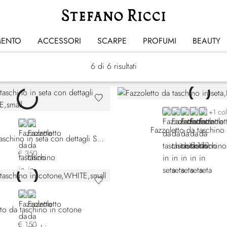
Fazzoletti da Taschino
MENTO
ACCESSORI
SCARPE
PROFUMI
BEAUTY
6
di 6 risultati
BLACK
BLUE OSR-001
BLUE OSR-00
GREY
VIOLET
+1 co
WHITE SW222-008
WHITE SW222-010
Fazzoletto da taschino 
Fazzoletto da taschino in seta con dettagli Swarovski
€ 150
€ 350
WHITE
BLACK
tto da taschino in cotone
€ 150