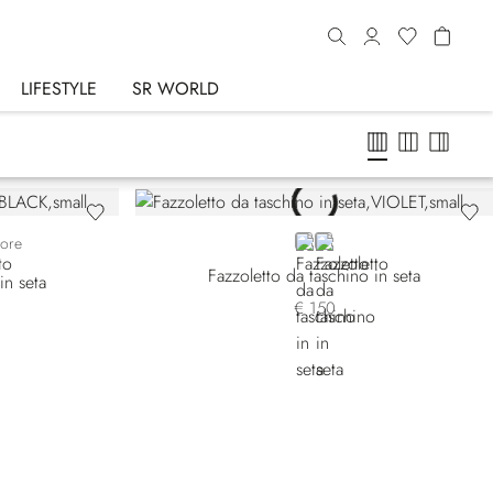
LIFESTYLE
SR WORLD
3
VIOLET
ORANGE
lore
Fazzoletto da taschino in seta
in seta
€ 150