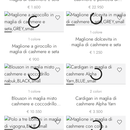
Orylag
€ 1.600
€ 22.950
1 colore
Maglione dolcevita in
1 colore
maglia di cashmere e seta
Maglione a girocollo in
maglia di cashmere e seta
€ 1.250
€ 900
1 colore
2 colori
Blouson in maglia misto
Cardigan in maglia di
cashmere e coccodrillo
cashmere Alpha Yarn
nabuk
€ 10.550
€ 3.500