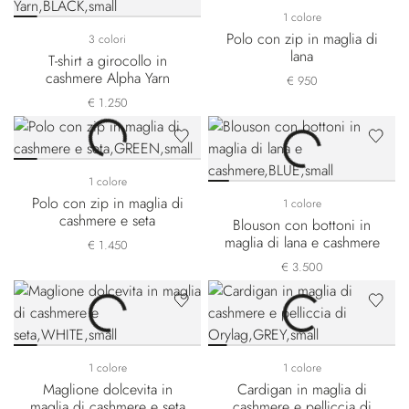
1 colore
Polo con zip in maglia di
3 colori
lana
T-shirt a girocollo in
cashmere Alpha Yarn
€ 950
€ 1.250
1 colore
Polo con zip in maglia di
1 colore
cashmere e seta
Blouson con bottoni in
maglia di lana e cashmere
€ 1.450
€ 3.500
1 colore
1 colore
Maglione dolcevita in
Cardigan in maglia di
maglia di cashmere e seta
cashmere e pelliccia di