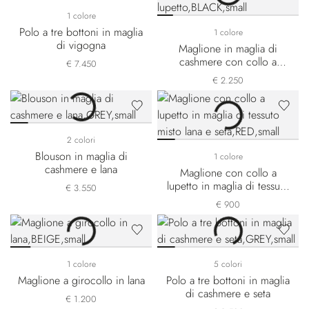
1 colore
Polo a tre bottoni in maglia
1 colore
di vigogna
Maglione in maglia di
cashmere con collo a
€ 7.450
lupetto
€ 2.250
2 colori
Blouson in maglia di
1 colore
cashmere e lana
Maglione con collo a
lupetto in maglia di tessuto
€ 3.550
misto lana e seta
€ 900
1 colore
5 colori
Maglione a girocollo in lana
Polo a tre bottoni in maglia
di cashmere e seta
€ 1.200