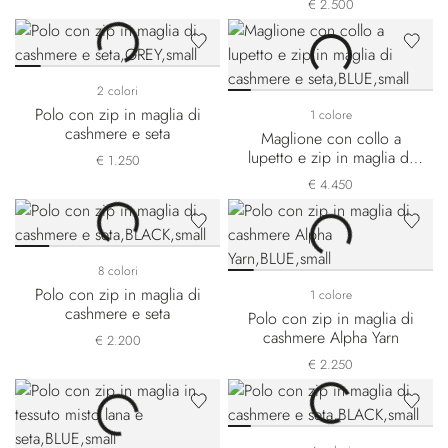
€ 2.500
2 colori
Polo con zip in maglia di
1 colore
cashmere e seta
Maglione con collo a
lupetto e zip in maglia di
€ 1.250
cashmere e seta
€ 4.450
8 colori
Polo con zip in maglia di
1 colore
cashmere e seta
Polo con zip in maglia di
cashmere Alpha Yarn
€ 2.200
€ 2.250