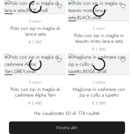
5 colori
Polo con zip in maglia di
6 colori
lana e seta
Polo con zip in maglia in
tessuto misto lana e seta
€ 1.300
€ 1.500
6 colori
1 colore
Polo con zip in maglia di
Maglione in cashmere con
cashmere Alpha Yarn
zip e collo a lupetto
€ 2.450
€ 2.500
Hai visualizzato 60 di 174 risultati
Mostra altri