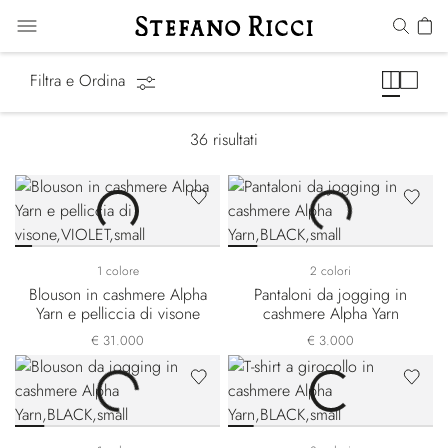
Alpha Yarn
Filtra e Ordina
36
risultati
1 colore
2 colori
Blouson in cashmere Alpha
Pantaloni da jogging in
Yarn e pelliccia di visone
cashmere Alpha Yarn
€ 31.000
€ 3.000