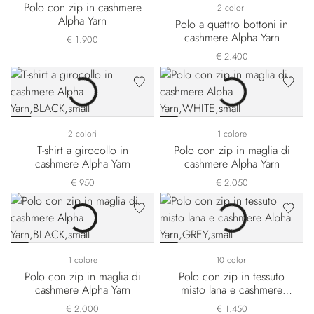
Polo con zip in cashmere
2 colori
Alpha Yarn
Polo a quattro bottoni in
cashmere Alpha Yarn
€ 1.900
€ 2.400
2 colori
1 colore
T-shirt a girocollo in
Polo con zip in maglia di
cashmere Alpha Yarn
cashmere Alpha Yarn
€ 950
€ 2.050
1 colore
10 colori
Polo con zip in maglia di
Polo con zip in tessuto
cashmere Alpha Yarn
misto lana e cashmere
Alpha Yarn
€ 2.000
€ 1.450