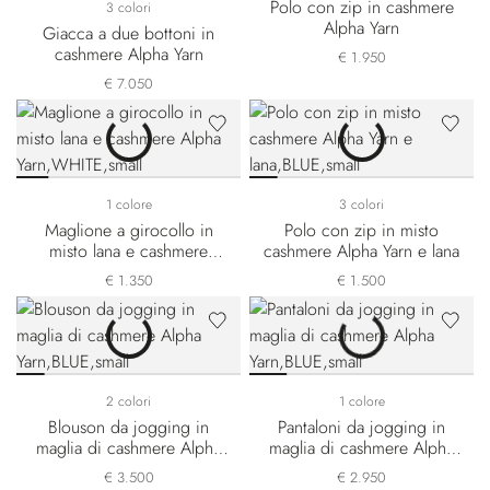
Polo con zip in cashmere
3 colori
Alpha Yarn
Giacca a due bottoni in
cashmere Alpha Yarn
€ 1.950
€ 7.050
1 colore
3 colori
Maglione a girocollo in
Polo con zip in misto
misto lana e cashmere
cashmere Alpha Yarn e lana
Alpha Yarn
€ 1.350
€ 1.500
2 colori
1 colore
Blouson da jogging in
Pantaloni da jogging in
maglia di cashmere Alpha
maglia di cashmere Alpha
Yarn
Yarn
€ 3.500
€ 2.950