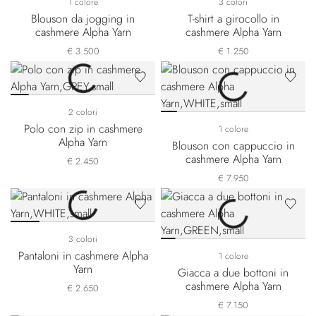
1 colore
3 colori
Blouson da jogging in
T-shirt a girocollo in
cashmere Alpha Yarn
cashmere Alpha Yarn
€ 3.500
€ 1.250
2 colori
Polo con zip in cashmere
1 colore
Alpha Yarn
Blouson con cappuccio in
cashmere Alpha Yarn
€ 2.450
€ 7.950
3 colori
Pantaloni in cashmere Alpha
1 colore
Yarn
Giacca a due bottoni in
cashmere Alpha Yarn
€ 2.650
€ 7.150