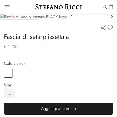
Fascia di seta plissettata
€ 1.100
Color:
black
Color
BLACK
Size
L
Aggiungi al carrello