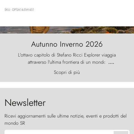
SKU: GPSA14-SW451
Autunno Inverno 2026
L'ottavo capitolo di Stefano Ricci Explorer viaggia
attraverso l'ultima frontiera di un mondo
....
primordiale, dove il vento scolpisce la natura con
Scopri di più
furia ancestrale e le Torres del Paine sfidano il
cielo come sentinelle di pietra.
Newsletter
Ricevi aggiornamenti sulle ultime notizie, eventi e prodotti del
mondo SR