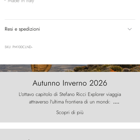
Made in Italy
Resi e spedizioni
SKU: PM100CLND--
Autunno Inverno 2026
L'ottavo capitolo di Stefano Ricci Explorer viaggia
attraverso l'ultima frontiera di un mondo
....
primordiale, dove il vento scolpisce la natura con
Scopri di più
furia ancestrale e le Torres del Paine sfidano il
cielo come sentinelle di pietra.