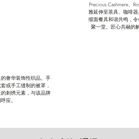
Precious Cashmere、
雅延伸至茶具、咖啡器
缎面餐具和谐共鸣，令
聚一堂。匠心共融的
桌的奢华装饰性织品。手
枕套或手工缝制的被罩，
上的刺绣元素，与该品牌
相呼应。