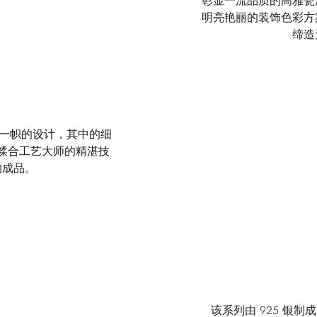
彰显一流品质的高雅瓷
明亮艳丽的装饰色彩方
缔造
树一帜的设计，其中的细
糅合工艺大师的精湛技
的成品。
该系列由 925 银