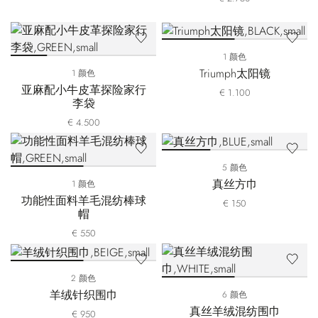
1 颜色
Triumph太阳镜
1 颜色
亚麻配小牛皮革探险家行
€ 1.100
李袋
€ 4.500
5 颜色
真丝方巾
1 颜色
功能性面料羊毛混纺棒球
€ 150
帽
€ 550
2 颜色
羊绒针织围巾
6 颜色
真丝羊绒混纺围巾
€ 950