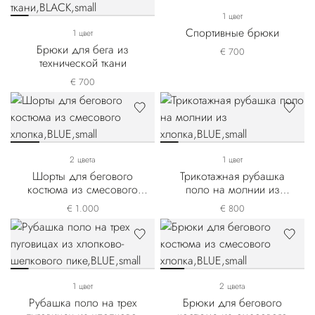
1 цвет
Спортивные брюки
1 цвет
Брюки для бега из
€ 700
технической ткани
€ 700
2 цвета
1 цвет
Шорты для бегового
Трикотажная рубашка
костюма из смесового
поло на молнии из
хлопка
хлопка
€ 1.000
€ 800
1 цвет
2 цвета
Рубашка поло на трех
Брюки для бегового