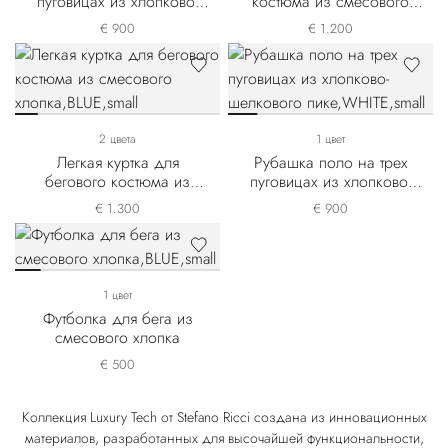
пуговицах из хлопково-
костюма из смесового
шелкового пике
хлопка
€ 900
€ 1.200
2 цвета
1 цвет
Легкая куртка для
Рубашка поло на трех
бегового костюма из
пуговицах из хлопково-
смесового хлопка
шелкового пике
€ 1.300
€ 900
1 цвет
Футболка для бега из
смесового хлопка
€ 500
Коллекция Luxury Tech от Stefano Ricci создана из инновационных
материалов, разработанных для высочайшей функциональности,