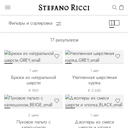
Luxury Tech
Фильтры и сортировка
17
результатов
1 цвет
1 цвет
Брюки из натуральной
Утепленная шерстяная
шерсти
куртка
€ 900
€ 2.650
2 цвета
1 цвет
Пуховое пальто с
Джоггеры из смеси
капюшоном
шерсти и хлопка