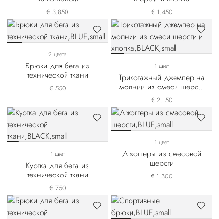
€ 3.850
€ 1.450
2 цвета
Брюки для бега из
1 цвет
технической ткани
Трикотажный джемпер на
молнии из смеси шерсти
€ 550
и хлопка
€ 2.150
1 цвет
Джоггеры из смесовой
1 цвет
шерсти
Куртка для бега из
технической ткани
€ 1.300
€ 750