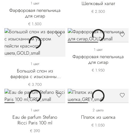
Шелковый халат
1 цвет
Фарфоровая пепельница
€ 2.500
для сигар
€ 1.500
1 цвет
Фарфоровая пепельница
для сигар
1 цвет
Большой слон из
€ 1.950
фарфора с изысканным
узором пейсли красного
€ 3.700
цвета
1 цвет
2 цвета
Eau de parfum Stefano
Платок из шелка
Ricci Paris 100 ml
€ 1.050
€ 390