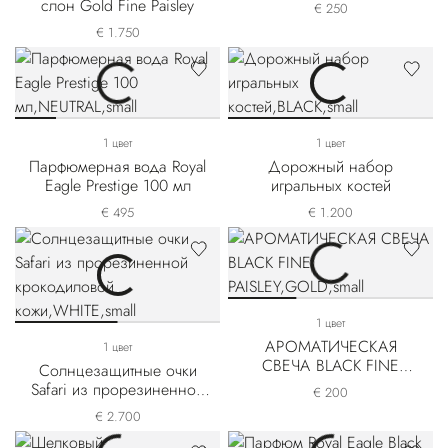
слон Gold Fine Paisley
€ 250
€ 1.750
1 цвет
1 цвет
Парфюмерная вода Royal
Дорожный набор
Eagle Prestige 100 мл
игральных костей
€ 495
€ 1.200
1 цвет
АРОМАТИЧЕСКАЯ
1 цвет
СВЕЧА BLACK FINE
Солнцезащитные очки
PAISLEY
Safari из прорезиненной
€ 200
крокодиловой кожи
€ 2.700