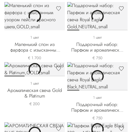
1 цвет
1 цвет
Маленький слон из
Подарочный набор:
фарфора с изысканным
Парфюм и ароматическая
узором пейсли красного
свеча Royal Eagle Gold
€ 1.700
€ 750
цвета
1 цвет
Ароматическая свеча Gold
& Platinum
1 цвет
€ 200
Подарочный набор:
Парфюм и ароматическая
свеча Royal Eagle Black
€ 750