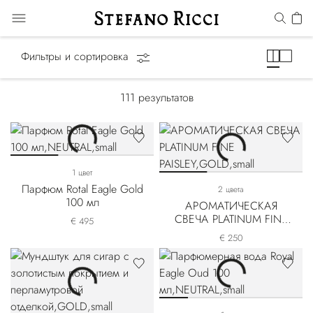
Подарки
Фильтры и сортировка
111
результатов
1 цвет
Парфюм Rotal Eagle Gold
2 цвета
100 мл
АРОМАТИЧЕСКАЯ
СВЕЧА PLATINUM FINE
€ 495
PAISLEY
€ 250