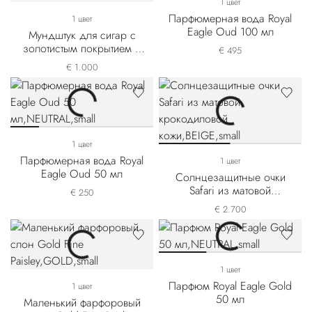
1 цвет
Парфюмерная вода Royal
1 цвет
Eagle Oud 100 мл
Мундштук для сигар с
золотистым покрытием и
€ 495
перламутровой отделкой
€ 1.000
1 цвет
Парфюмерная вода Royal
1 цвет
Eagle Oud 50 мл
Солнцезащитные очки
Safari из матовой
€ 250
крокодиловой кожи
€ 2.700
1 цвет
Парфюм Royal Eagle Gold
1 цвет
50 мл
Маленький фарфоровый