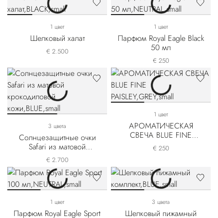
1 цвет
1 цвет
Шелковый халат
Парфюм Royal Eagle Black
50 мл
€ 2.500
€ 250
1 цвет
АРОМАТИЧЕСКАЯ
3 цвета
СВЕЧА BLUE FINE
Солнцезащитные очки
PAISLEY
Safari из матовой
€ 250
крокодиловой кожи
€ 2.700
1 цвет
3 цвета
Парфюм Royal Eagle Sport
Шелковый пижамный