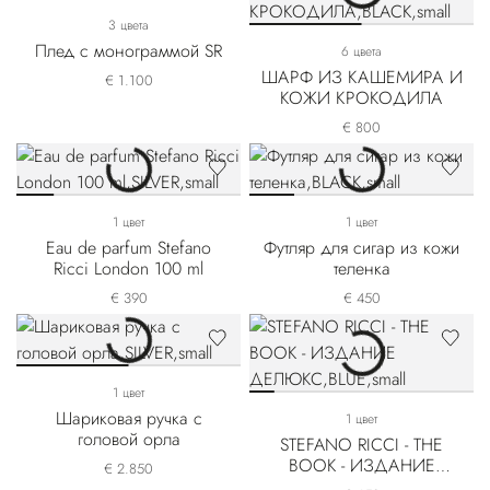
3 цвета
Плед с монограммой SR
6 цвета
ШАРФ ИЗ КАШЕМИРА И
€ 1.100
КОЖИ КРОКОДИЛА
€ 800
1 цвет
1 цвет
Eau de parfum Stefano
Футляр для сигар из кожи
Ricci London 100 ml
теленка
€ 390
€ 450
1 цвет
Шариковая ручка с
1 цвет
головой орла
STEFANO RICCI - THE
BOOK - ИЗДАНИЕ
€ 2.850
ДЕЛЮКС