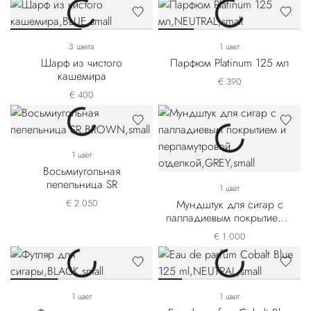
3 цвета
1 цвет
Шарф из чистого
Парфюм Platinum 125 мл
кашемира
€ 390
€ 400
1 цвет
Восьмиугольная
пепельница SR
1 цвет
€ 2.050
Мундштук для сигар с
палладиевым покрытием и
перламутровой отделкой
€ 1.000
1 цвет
1 цвет