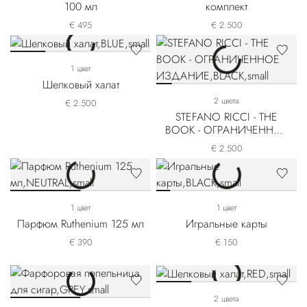
100 мл
комплект
€ 495
€ 2.500
1 цвет
Шелковый халат
2 цвета
€ 2.500
STEFANO RICCI - THE
BOOK - ОГРАНИЧЕННОЕ
ИЗДАНИЕ
€ 2.500
1 цвет
1 цвет
Парфюм Ruthenium 125 мл
Игральные карты
€ 390
€ 150
2 цвета