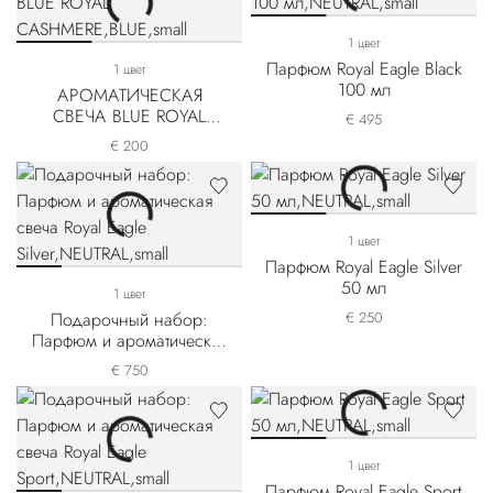
1 цвет
Парфюм Royal Eagle Black
1 цвет
100 мл
АРОМАТИЧЕСКАЯ
СВЕЧА BLUE ROYAL
€ 495
CASHMERE
€ 200
1 цвет
Парфюм Royal Eagle Silver
50 мл
1 цвет
Подарочный набор:
€ 250
Парфюм и ароматическая
свеча Royal Eagle Silver
€ 750
1 цвет
Парфюм Royal Eagle Sport