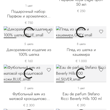
50 мл
1 цвет
Подарочный набор:
€ 250
Парфюм и ароматическая
свеча Royal Eagle Sport
€ 750
5 цвета
8 цвета
Декоративное изделие из
Плед из шелка и
100% шелка
кашемира
€ 160
€ 1.000
2 цвета
1 цвет
Футбольный мяч из
Eau de parfum Stefano
матовой крокодиловой
Ricci Beverly Hills 100 ml
кожи
€ 2.300
€ 390