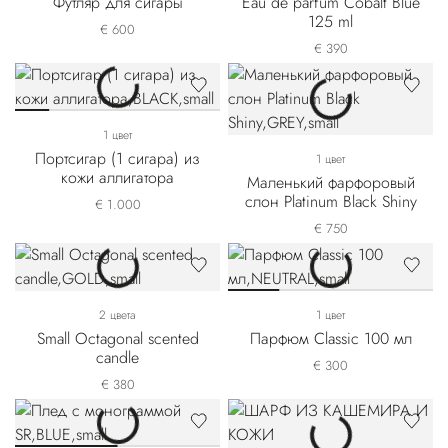
Футляр для сигары
Eau de parfum Cobalt Blue
125 ml
€ 600
€ 390
1 цвет
Портсигар (1 сигара) из
1 цвет
кожи аллигатора
Маленький фарфоровый
слон Platinum Black Shiny
€ 1.000
€ 750
2 цвета
1 цвет
Small Octagonal scented
Парфюм Classic 100 мл
candle
€ 300
€ 380