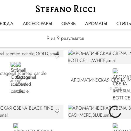
Ароматические свечи
ЕЖДА
АКСЕССУАРЫ
ОБУВЬ
АРОМАТЫ
СТИЛ
9
из 9 результатов
GOLD
GREY
WHITE
ctagonal scented candle
€ 380
€ 200
GOLD
BLUE