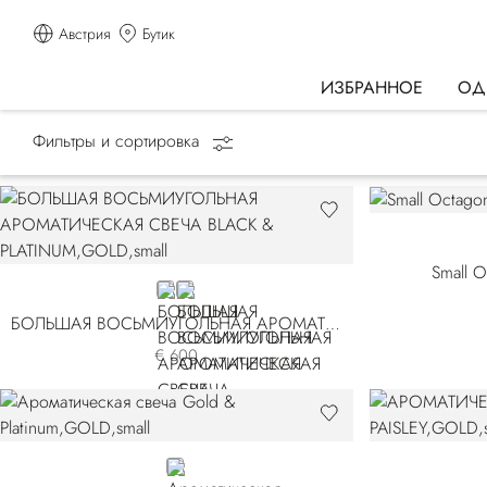
Австрия
Бутик
ИЗБРАННОЕ
ОД
Фильтры и сортировка
Главная страница
АРОМАТЫ
Ароматические свечи
Small O
GOLD
GREY
БОЛЬШАЯ ВОСЬМИУГОЛЬНАЯ АРОМАТИЧЕСКАЯ СВЕЧА BLACK & PLATINUM
€ 600
GOLD