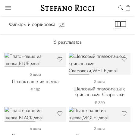
Карманные платки
Фильтры и сортировка
6
результатов
5 цвета
Платок-паше из шелка
2 цвета
Шелковый платок-паше с
€ 150
кристаллами Сваровски
€ 350
6 цвета
2 цвета