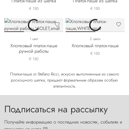
Платок-паше из шелка
Платок-паше из шелка
€ 150
€ 150
1 цвет
2 цвета
Хлопковый платок-паше
Хлопковый платок-паше
ручной работы
€ 150
€ 150
Платки-паше от Stefano Ricci, искусно выполненные из самого
роскошного шелка, придают формальным образам особую
элегантность.
Подписаться на рассылку
Получайте информацию о последних новостях, событиях и
продуктах из мира SR