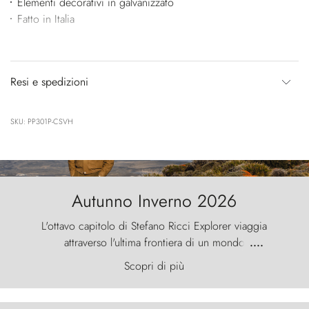
Elementi decorativi in galvanizzato
Fatto in Italia
Resi e spedizioni
SKU: PP301P-CSVH
Autunno Inverno 2026
L'ottavo capitolo di Stefano Ricci Explorer viaggia
attraverso l'ultima frontiera di un mondo
....
primordiale, dove il vento scolpisce la natura con
Scopri di più
furia ancestrale e le Torres del Paine sfidano il
cielo come sentinelle di pietra.