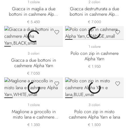
1 colore
2 colori
Giacca in maglia a due
Giacca destrutturata a due
bottoni in cashmere Alpha
bottoni in cashmere Alpha
Yarn
Yarn
€ 5.450
€ 7.000
1 colore
Polo con zip in cashmere
3 colori
Alpha Yarn
Giacca a due bottoni in
cashmere Alpha Yarn
€ 1.950
€ 7.050
1 colore
3 colori
Maglione a girocollo in
Polo con zip in misto
misto lana e cashmere
cashmere Alpha Yarn e lana
Alpha Yarn
€ 1.350
€ 1.500