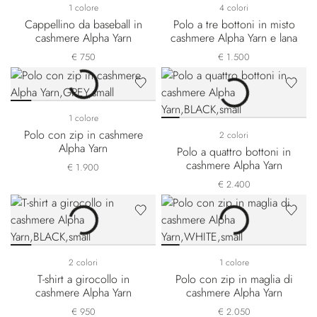
1 colore
4 colori
Cappellino da baseball in
Polo a tre bottoni in misto
cashmere Alpha Yarn
cashmere Alpha Yarn e lana
€ 750
€ 1.500
1 colore
Polo con zip in cashmere
2 colori
Alpha Yarn
Polo a quattro bottoni in
cashmere Alpha Yarn
€ 1.900
€ 2.400
2 colori
1 colore
T-shirt a girocollo in
Polo con zip in maglia di
cashmere Alpha Yarn
cashmere Alpha Yarn
€ 950
€ 2.050