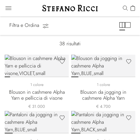
Alpha Yarn
Filtra e Ordina
38
risultati
1 colore
1 colore
Blouson in cashmere Alpha
Blouson da jogging in
Yarn e pelliccia di visone
cashmere Alpha Yarn
€ 31.000
€ 4.700