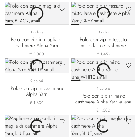
1 colore
10 colori
Polo con zip in maglia di
Polo con zip in tessuto
cashmere Alpha Yarn
misto lana e cashmere
Alpha Yarn
€ 2.000
€ 1.450
2 colori
Polo con zip in cashmere
1 colore
Alpha Yarn
Polo con zip in misto
cashmere Alpha Yarn e lana
€ 1.600
€ 1.500