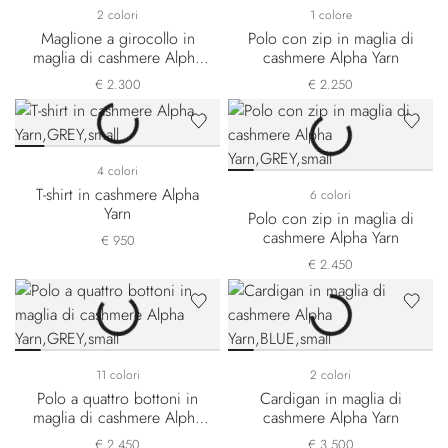
2 colori
1 colore
Maglione a girocollo in
Polo con zip in maglia di
maglia di cashmere Alpha
cashmere Alpha Yarn
Yarn
€ 2.300
€ 2.250
4 colori
T-shirt in cashmere Alpha
6 colori
Yarn
Polo con zip in maglia di
cashmere Alpha Yarn
€ 950
€ 2.450
11 colori
2 colori
Polo a quattro bottoni in
Cardigan in maglia di
maglia di cashmere Alpha
cashmere Alpha Yarn
Yarn
€ 2.450
€ 3.500