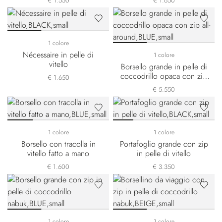
€ 1.550
€ 1.650
1 colore
Nécessaire in pelle di
1 colore
vitello
Borsello grande in pelle di
coccodrillo opaca con zip
€ 1.650
all-around
€ 5.550
1 colore
1 colore
Borsello con tracolla in
Portafoglio grande con zip
vitello fatto a mano
in pelle di vitello
€ 1.600
€ 3.350
1 colore
1 colore