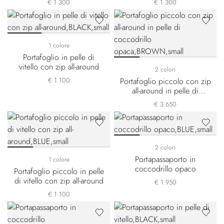
€ 1.300
€ 1.300
1 colore
Portafoglio in pelle di
vitello con zip all-around
2 colori
€ 1.100
Portafoglio piccolo con zip
all-around in pelle di
coccodrillo opaca
€ 3.650
2 colori
Portapassaporto in
1 colore
coccodrillo opaco
Portafoglio piccolo in pelle
di vitello con zip all-around
€ 1.950
€ 1.100