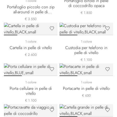
Portafoglio bifold in pelle
1 colore
di coccodrillo opaca
Portafoglio piccolo con zip
all-around in pelle di
€ 1.850
coccodrillo opaca
€ 3.550
1 colore
1 colore
Cartella in pelle di vitello
Custodia per telefono in
pelle di vitello
€ 2.600
€ 1.100
1 colore
1 colore
Porta cellulare in pelle di
Portacarte in pelle di vitello
vitello
€ 650
€ 1.100