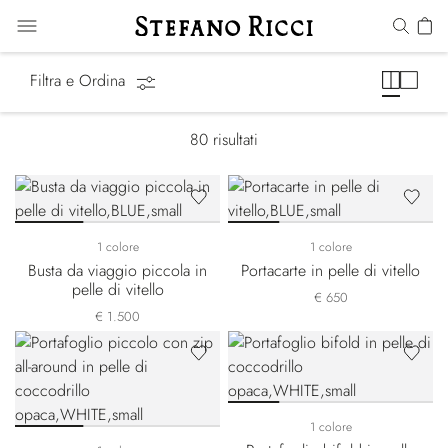
Piccola Pelletteria
Filtra e Ordina
80
risultati
1 colore
1 colore
Busta da viaggio piccola in
Portacarte in pelle di vitello
pelle di vitello
€ 650
€ 1.500
1 colore